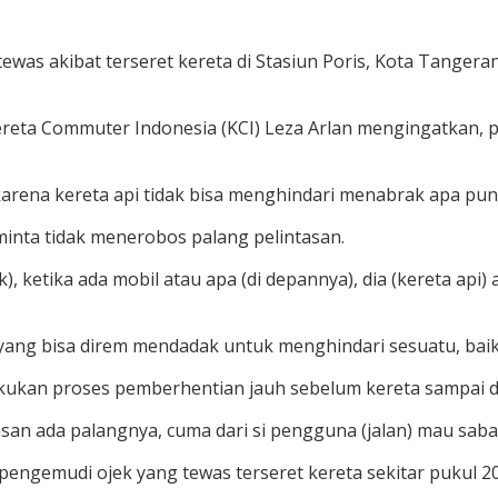
as akibat terseret kereta di Stasiun Poris, Kota Tangera
Kereta Commuter Indonesia (KCI) Leza Arlan mengingatkan, 
karena kereta api tidak bisa menghindari menabrak apa pun
nta tidak menerobos palang pelintasan.
, ketika ada mobil atau apa (di depannya), dia (kereta api) 
n yang bisa direm mendadak untuk menghindari sesuatu, bai
lakukan proses pemberhentian jauh sebelum kereta sampai di
tasan ada palangnya, cuma dari si pengguna (jalan) mau sab
gemudi ojek yang tewas terseret kereta sekitar pukul 20.