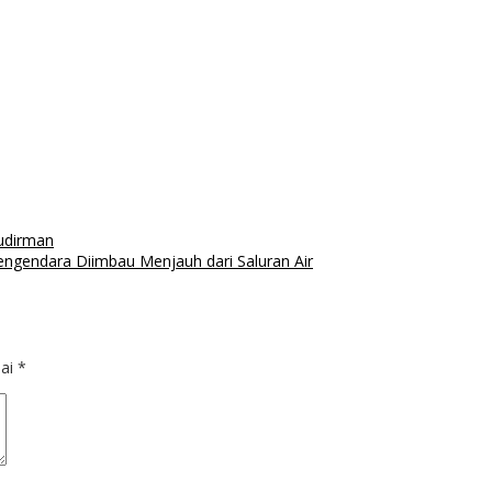
udirman
ngendara Diimbau Menjauh dari Saluran Air
dai
*