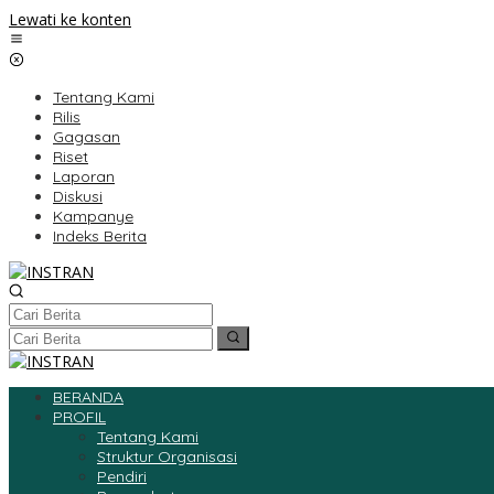
Lewati ke konten
Tentang Kami
Rilis
Gagasan
Riset
Laporan
Diskusi
Kampanye
Indeks Berita
BERANDA
PROFIL
Tentang Kami
Struktur Organisasi
Pendiri