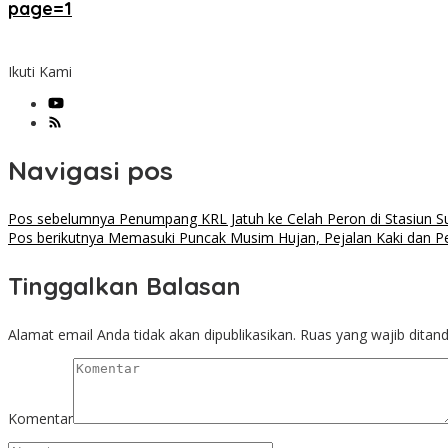
page=1
Ikuti Kami
Navigasi pos
Pos sebelumnya
Penumpang KRL Jatuh ke Celah Peron di Stasiun S
Pos berikutnya
Memasuki Puncak Musim Hujan, Pejalan Kaki dan Pe
Tinggalkan Balasan
Alamat email Anda tidak akan dipublikasikan.
Ruas yang wajib ditan
Komentar