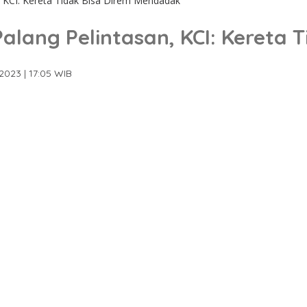
 KCI: Kereta Tidak Bisa Direm Mendadak
alang Pelintasan, KCI: Kereta 
2023 | 17:05 WIB