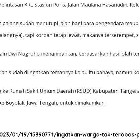
tu Pelintasan KRL Stasiun Poris, Jalan Maulana Hasanudin, K
t palang sudah menutupi jalan bagi para pengendara maupun
alangnya), tapi korban tetap lewat, makanya terserempet, s
in Dwi Nugroho menambahkan, berdasarkan hasil olah tempa
dan sudah diingatkan temannya kalau itu bahaya, namun k
wa ke Rumah Sakit Umum Daerah (RSUD) Kabupaten Tangera
ke Boyolali, Jawa Tengah, untuk dimakamkan.
23/01/19/15390771/ingatkan-warga-tak-terobos-pal