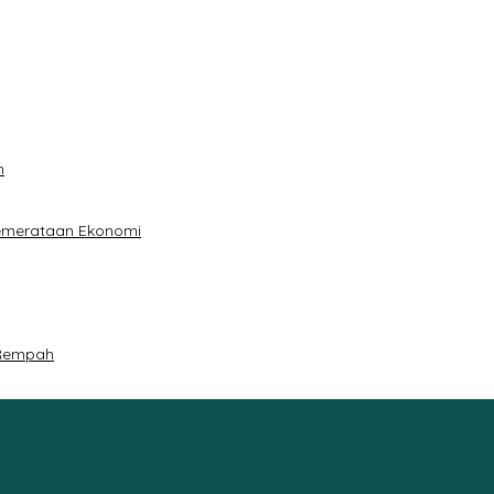
n
Pemerataan Ekonomi
 Rempah