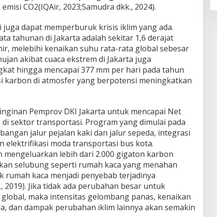
misi CO2(IQAir, 2023;Samudra dkk., 2024).
 juga dapat memperburuk krisis iklim yang ada.
ta tahunan di Jakarta adalah sekitar 1,6 derajat
hir, melebihi kenaikan suhu rata-rata global sebesar
 hujan akibat cuaca ekstrem di Jakarta juga
gkat hingga mencapai 377 mm per hari pada tahun
i karbon di atmosfer yang berpotensi meningkatkan
keinginan Pemprov DKI Jakarta untuk mencapai Net
di sektor transportasi. Program yang dimulai pada
angan jalur pejalan kaki dan jalur sepeda, integrasi
elektrifikasi moda transportasi bus kota.
h mengeluarkan lebih dari 2.000 gigaton karbon
akan selubung seperti rumah kaca yang menahan
k rumah kaca menjadi penyebab terjadinya
 2019). Jika tidak ada perubahan besar untuk
lobal, maka intensitas gelombang panas, kenaikan
ara, dan dampak perubahan iklim lainnya akan semakin