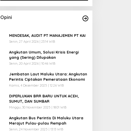
Opini
1
MENDESAK, AUDIT PT MANAJEMEN PT KAI
Senin, 27 April 2026 | 23:14 WIB
2
Angkutan Umum, Solusi Krisis Energi
yang (Sering) Dilupakan
Senin, 20 April 2026 | 10:46 WIB
3
Jembatan Laut Maluku Utara: Angkutan
Perintis Ciptakan Pemerataan Ekonomi
Kamis, 4 Desember 2025 | 12:26 WIB
4
DIPERLUKAN BRR BARU UNTUK ACEH,
SUMUT, DAN SUMBAR
Minggu, 30 November 2025 | 18:01 WIB
5
Angkutan Bus Perintis Di Maluku Utara
Merajut Pulau-pulau Rempah
Senin, 24 November 2025 | 13:13 WIB