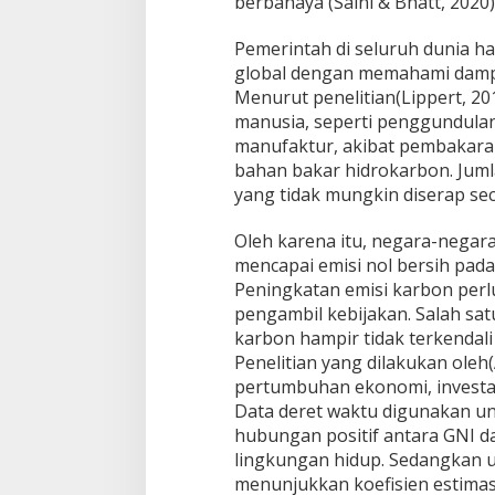
berbahaya (Saini & Bhatt, 2020)
k
a
Pemerintah di seluruh dunia 
r
t
global dengan memahami dampa
a
Menurut penelitian(Lippert, 201
manusia, seperti penggundulan h
manufaktur, akibat pembakara
bahan bakar hidrokarbon. Jumla
yang tidak mungkin diserap sec
Oleh karena itu, negara-negar
mencapai emisi nol bersih pada
Peningkatan emisi karbon perl
pengambil kebijakan. Salah sa
karbon hampir tidak terkendali 
Penelitian yang dilakukan ole
pertumbuhan ekonomi, investasi
Data deret waktu digunakan unt
hubungan positif antara GNI 
lingkungan hidup. Sedangkan 
menunjukkan koefisien estimasi 