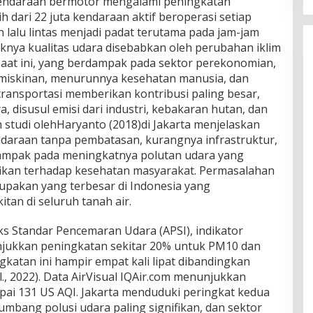
kendaraan bermotor mengalami peningkatan
h dari 22 juta kendaraan aktif beroperasi setiap
lalu lintas menjadi padat terutama pada jam-jam
uknya kualitas udara disebabkan oleh perubahan iklim
i saat ini, yang berdampak pada sektor perekonomian,
miskinan, menurunnya kesehatan manusia, dan
transportasi memberikan kontribusi paling besar,
, disusul emisi dari industri, kebakaran hutan, dan
 studi olehHaryanto (2018)di Jakarta menjelaskan
daraan tanpa pembatasan, kurangnya infrastruktur,
dampak pada meningkatnya polutan udara yang
fikan terhadap kesehatan masyarakat. Permasalahan
upakan yang terbesar di Indonesia yang
an di seluruh tanah air.
 Standar Pencemaran Udara (APSI), indikator
unjukkan peningkatan sekitar 20% untuk PM10 dan
katan ini hampir empat kali lipat dibandingkan
., 2022). Data AirVisual IQAir.com menunjukkan
apai 131 US AQI. Jakarta menduduki peringkat kedua
yumbang polusi udara paling signifikan, dan sektor