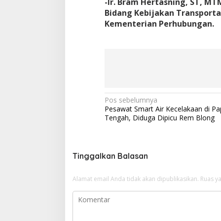
-Ir. Bram Hertasning, ST, M
Bidang Kebijakan Transporta
Kementerian Perhubungan.
N
Pos sebelumnya
Pesawat Smart Air Kecelakaan di P
a
Tengah, Diduga Dipicu Rem Blong
v
i
g
Tinggalkan Balasan
a
Alamat email Anda tidak akan dipublikasikan.
Ruas ya
s
i
p