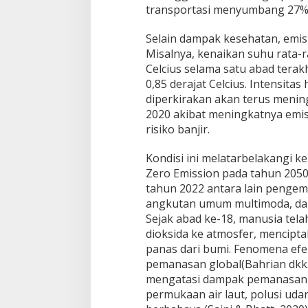
s
transportasi menyumbang 27% e
p
o
Selain dampak kesehatan, emisi
r
Misalnya, kenaikan suhu rata-ra
t
a
Celcius selama satu abad terak
s
0,85 derajat Celcius. Intensitas
i
diperkirakan akan terus menin
B
2020 akibat meningkatnya emis
e
risiko banjir.
r
k
e
Kondisi ini melatarbelakangi 
l
Zero Emission pada tahun 2050 
a
tahun 2022 antara lain pengemb
n
angkutan umum multimoda, dan 
j
u
Sejak abad ke-18, manusia tela
t
dioksida ke atmosfer, mencipt
a
panas dari bumi. Fenomena efe
n
pemanasan global(Bahrian dkk.,
d
i
mengatasi dampak pemanasan g
J
permukaan air laut, polusi ud
a