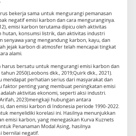
.
harus bekerja sama untuk mengurangi pemanasan
k negatif emisi karbon dan cara menguranginya.
2), emisi karbon terutama dipicu oleh aktivitas
utan, konsumsi listrik, dan aktivitas industri
n senyawa yang mengandung karbon, kayu, dan
h jejak karbon di atmosfer telah mencapai tingkat
ara alami.
a harus bersatu untuk mengurangi emisi karbon dan
 tahun 2050(Leobons dkk., 2019;Quirk dkk., 2021).
u mendapat perhatian serius dari masyarakat dan
tu faktor penting yang membuat peningkatan emisi
adalah aktivitas ekonomi, seperti aksi industri.
h(Arifah, 2023)mengkaji hubungan antara
, dan emisi karbon di Indonesia periode 1990-2022.
uk menyelidiki korelasi ini. Hasilnya menunjukkan
dan emisi karbon, yang menegaskan Kurva Kuznets
untuk Penanaman Modal Asing, hasilnya
bernilai negatif.