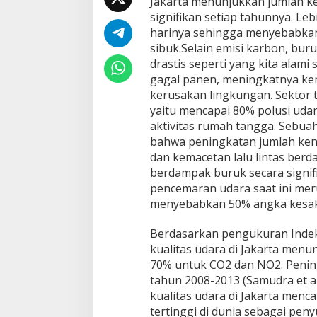
Jakarta menunjukkan jumlah 
a
signifikan setiap tahunnya.
Lebi
n
g
harinya sehingga menyebabkan 
a
sibuk.Selain emisi karbon, bur
n
drastis seperti yang kita alam
E
gagal panen, meningkatnya ke
m
i
kerusakan lingkungan. Sektor 
s
yaitu mencapai 80% polusi udara
i
aktivitas rumah tangga. Sebuah
K
bahwa peningkatan jumlah ken
a
dan kemacetan lalu lintas ber
r
b
berdampak buruk secara signi
o
pencemaran udara saat ini mer
n
menyebabkan 50% angka kesakit
u
n
Berdasarkan pengukuran Indeks
t
u
kualitas udara di Jakarta men
k
70% untuk CO2 dan NO2. Pening
T
tahun 2008-2013 (Samudra et al
r
kualitas udara di Jakarta menc
a
n
tertinggi di dunia sebagai pen