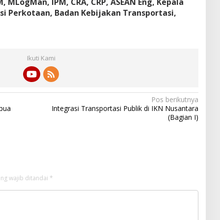
TM, MLogMan, IPM, CRA, CRP, ASEAN Eng, Kepala
si Perkotaan, Badan Kebijakan Transportasi,
Ikuti Kami
Pos berikutnya
apua
Integrasi Transportasi Publik di IKN Nusantara
(Bagian I)
ng wajib ditandai
*