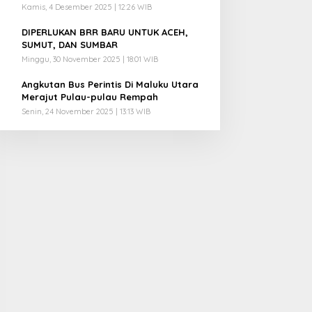
Kamis, 4 Desember 2025 | 12:26 WIB
4
DIPERLUKAN BRR BARU UNTUK ACEH,
SUMUT, DAN SUMBAR
Minggu, 30 November 2025 | 18:01 WIB
5
Angkutan Bus Perintis Di Maluku Utara
Merajut Pulau-pulau Rempah
Senin, 24 November 2025 | 13:13 WIB