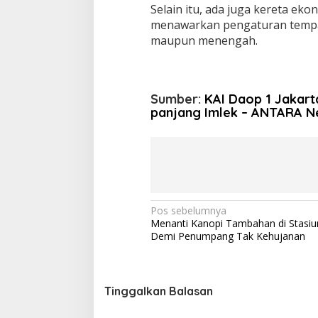
Selain itu, ada juga kereta ek
menawarkan pengaturan tempat
maupun menengah.
Sumber:
KAI Daop 1 Jakart
panjang Imlek – ANTARA 
N
Pos sebelumnya
Menanti Kanopi Tambahan di Stasi
a
Demi Penumpang Tak Kehujanan
v
i
g
Tinggalkan Balasan
a