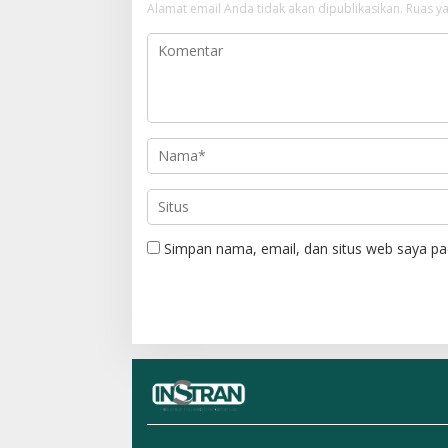
Alamat email Anda tidak akan dipublikasikan.
Ruas ya
s
i
p
o
s
Simpan nama, email, dan situs web saya pa