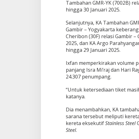
Tambahan GMR-YK (7002B) rela
hingga 30 Januari 2025.
Selanjutnya, KA Tambahan GMR-
Gambir – Yogyakarta keberangk
Cheribon (30F) relasi Gambir –
2025, dan KA Argo Parahyangan
hingga 29 Januari 2025.
Ixfan memperkirakan volume pe
panjang Isra Mi’raj dan Hari R
24.307
penumpang.
“Untuk ketersediaan tiket masi
katanya.
Dia menambahkan, KA tambahan 
sarana tersebut meliputi keret
kereta eksekutif
Stainless Steel
G
Steel
.