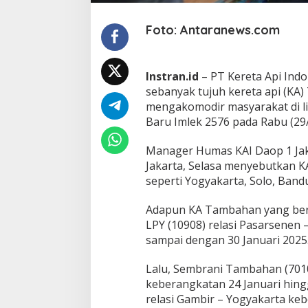
a
h
Foto: Antaranews.com
a
n
d
i
Instran.id
– PT Kereta Api Ind
L
sebanyak tujuh kereta api (KA
i
b
mengakomodir masyarakat di lib
u
Baru Imlek 2576 pada Rabu (29/
r
P
Manager Humas KAI Daop 1 Jaka
a
Jakarta, Selasa menyebutkan K
n
j
seperti Yogyakarta, Solo, Band
a
n
Adapun KA Tambahan yang bera
g
LPY (10908) relasi Pasarsenen
I
sampai dengan 30 Januari 2025
m
l
e
Lalu, Sembrani Tambahan (7010
k
keberangkatan 24 Januari hin
relasi Gambir – Yogyakarta keb