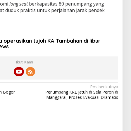
onomi
long seat
berkapasitas 80 penumpang yang
 duduk praktis untuk perjalanan jarak pendek
a operasikan tujuh KA Tambahan di libur
News
Ikuti Kami
Pos berikutnya
un Bogor
Penumpang KRL Jatuh di Sela Peron di
Manggarai, Proses Evakuasi Dramatis