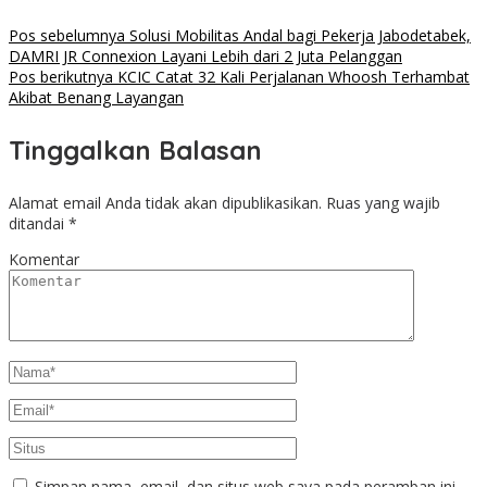
Pos sebelumnya
Solusi Mobilitas Andal bagi Pekerja Jabodetabek,
DAMRI JR Connexion Layani Lebih dari 2 Juta Pelanggan
Pos berikutnya
KCIC Catat 32 Kali Perjalanan Whoosh Terhambat
Akibat Benang Layangan
Tinggalkan Balasan
Alamat email Anda tidak akan dipublikasikan.
Ruas yang wajib
ditandai
*
Komentar
Simpan nama, email, dan situs web saya pada peramban ini