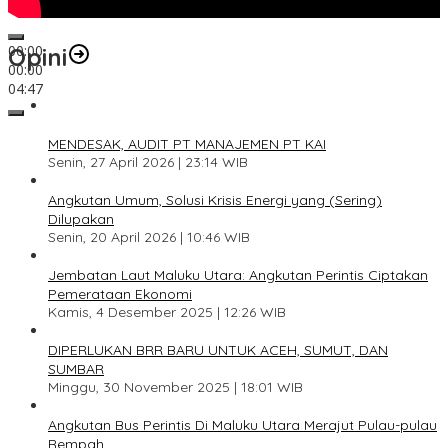
00:00
Opini
00:00
04:47
1
MENDESAK, AUDIT PT MANAJEMEN PT KAI
Senin, 27 April 2026 | 23:14 WIB
2
Angkutan Umum, Solusi Krisis Energi yang (Sering)
Dilupakan
Senin, 20 April 2026 | 10:46 WIB
3
Jembatan Laut Maluku Utara: Angkutan Perintis Ciptakan
Pemerataan Ekonomi
Kamis, 4 Desember 2025 | 12:26 WIB
4
DIPERLUKAN BRR BARU UNTUK ACEH, SUMUT, DAN
SUMBAR
Minggu, 30 November 2025 | 18:01 WIB
5
Angkutan Bus Perintis Di Maluku Utara Merajut Pulau-pulau
Rempah