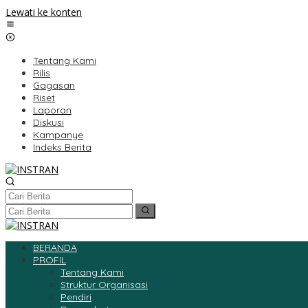
Lewati ke konten
Tentang Kami
Rilis
Gagasan
Riset
Laporan
Diskusi
Kampanye
Indeks Berita
BERANDA
PROFIL
Tentang Kami
Struktur Organisasi
Pendiri