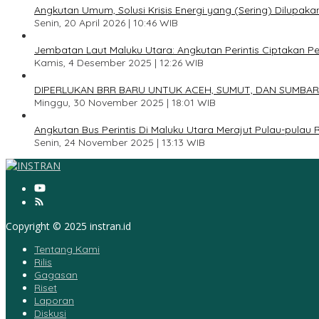
Angkutan Umum, Solusi Krisis Energi yang (Sering) Dilupaka
Senin, 20 April 2026 | 10:46 WIB
3
Jembatan Laut Maluku Utara: Angkutan Perintis Ciptakan 
Kamis, 4 Desember 2025 | 12:26 WIB
4
DIPERLUKAN BRR BARU UNTUK ACEH, SUMUT, DAN SUMBAR
Minggu, 30 November 2025 | 18:01 WIB
5
Angkutan Bus Perintis Di Maluku Utara Merajut Pulau-pulau
Senin, 24 November 2025 | 13:13 WIB
Copyright © 2025 instran.id
Tentang Kami
Rilis
Gagasan
Riset
Laporan
Diskusi