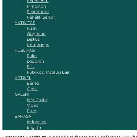
Penasehat
Pimpinan
Sekretariat
Peneliti Senior
AKTIVITAS
Riset
Gagasan
Diskusi
Kampanye
PUBLIKASI
Buku
Laporan
Rilis
Publikasi Institusi Lain
ARTIKEL
Berita
Opini
GALERI
Info Grafis
Video
Foto
BAHASA
Indonesia
English