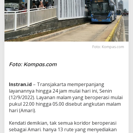
o
p
e
r
a
s
i
2
4
Foto: Kompas.com
J
a
m
Foto: Kompas.com
d
i
1
3
Instran.id
– Transjakarta memperpanjang
K
layanannya hingga 24 jam mulai hari ini, Senin
o
(12/9/2022). Layanan malam yang beroperasi mulai
r
pukul 22.00 hingga 05.00 disebut angkutan malam
i
d
hari (Amari).
o
r
Kendati demikian, tak semua koridor beroperasi
,
sebagai Amari. hanya 13 rute yang menyediakan
C