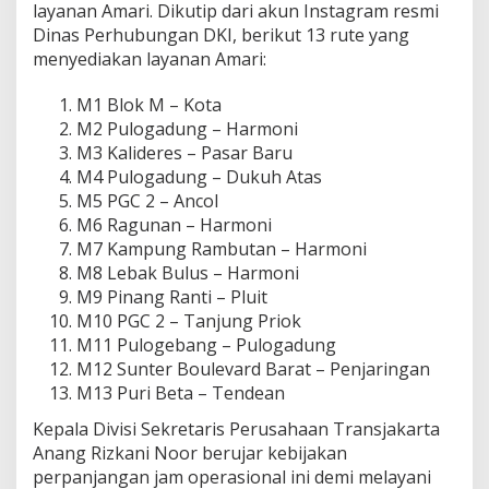
layanan Amari. Dikutip dari akun Instagram resmi
a
t
Dinas Perhubungan DKI, berikut 13 rute yang
a
menyediakan layanan Amari:
t
R
M1 Blok M – Kota
u
M2 Pulogadung – Harmoni
t
e
M3 Kalideres – Pasar Baru
n
M4 Pulogadung – Dukuh Atas
y
M5 PGC 2 – Ancol
a
M6 Ragunan – Harmoni
.
M7 Kampung Rambutan – Harmoni
.
.
M8 Lebak Bulus – Harmoni
M9 Pinang Ranti – Pluit
M10 PGC 2 – Tanjung Priok
M11 Pulogebang – Pulogadung
M12 Sunter Boulevard Barat – Penjaringan
M13 Puri Beta – Tendean
Kepala Divisi Sekretaris Perusahaan Transjakarta
Anang Rizkani Noor berujar kebijakan
perpanjangan jam operasional ini demi melayani