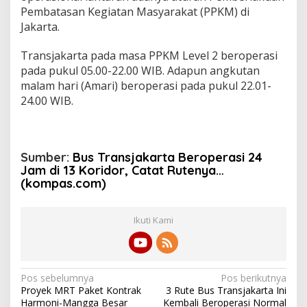
Pembatasan Kegiatan Masyarakat (PPKM) di
Jakarta.
Transjakarta pada masa PPKM Level 2 beroperasi
pada pukul 05.00-22.00 WIB. Adapun angkutan
malam hari (Amari) beroperasi pada pukul 22.01-
24.00 WIB.
Sumber:
Bus Transjakarta Beroperasi 24
Jam di 13 Koridor, Catat Rutenya…
(kompas.com)
Ikuti Kami
N
Pos sebelumnya
Pos berikutnya
Proyek MRT Paket Kontrak
3 Rute Bus Transjakarta Ini
a
Harmoni-Mangga Besar
Kembali Beroperasi Normal