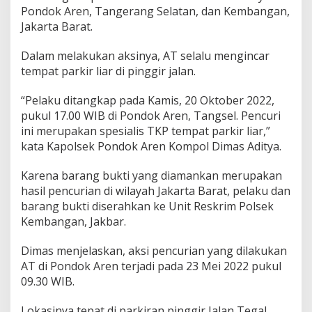
k
Pondok Aren, Tangerang Selatan, dan Kembangan,
i
Jakarta Barat.
r
a
Dalam melakukan aksinya, AT selalu mengincar
n
tempat parkir liar di pinggir jalan.
L
i
a
“Pelaku ditangkap pada Kamis, 20 Oktober 2022,
r
pukul 17.00 WIB di Pondok Aren, Tangsel. Pencuri
ini merupakan spesialis TKP tempat parkir liar,”
kata Kapolsek Pondok Aren Kompol Dimas Aditya.
Karena barang bukti yang diamankan merupakan
hasil pencurian di wilayah Jakarta Barat, pelaku dan
barang bukti diserahkan ke Unit Reskrim Polsek
Kembangan, Jakbar.
Dimas menjelaskan, aksi pencurian yang dilakukan
AT di Pondok Aren terjadi pada 23 Mei 2022 pukul
09.30 WIB.
Lokasinya tepat di parkiran pinggir Jalan Tegal