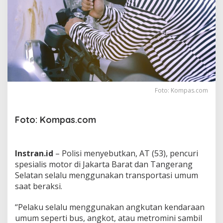
i
J
a
k
b
a
r
d
a
n
Foto: Kompas.com
T
a
n
Foto: Kompas.com
g
s
e
l
Instran.id
– Polisi menyebutkan, AT (53), pencuri
,
spesialis motor di Jakarta Barat dan Tangerang
N
Selatan selalu menggunakan transportasi umum
a
i
saat beraksi.
k
T
“Pelaku selalu menggunakan angkutan kendaraan
r
umum seperti bus, angkot, atau metromini sambil
a