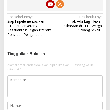
N
Pos sebelumnya
Pos berikutnya
Siap Impelementasikan
Tak Ada Lagi Hewan
a
ETLE di Tangerang,
Peliharaan di CFD, Warga:
v
Kasatlantas: Cegah Interaksi
Sayang Sekali…
Polisi dan Pengendara
i
g
a
Tinggalkan Balasan
s
i
Alamat email Anda tidak akan dipublikasikan.
Ruas yang wajib
ditandai
*
p
o
s