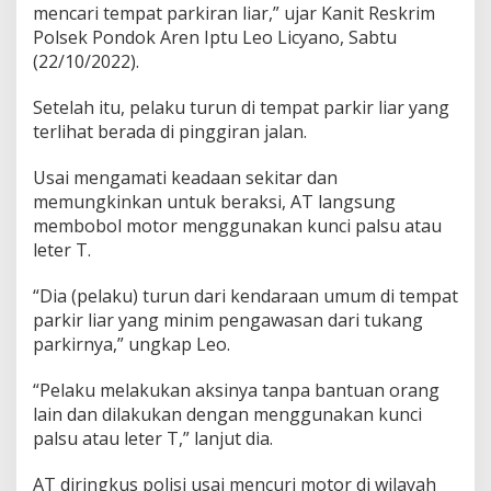
mencari tempat parkiran liar,” ujar Kanit Reskrim
n
s
Polsek Pondok Aren Iptu Leo Licyano, Sabtu
p
(22/10/2022).
o
r
Setelah itu, pelaku turun di tempat parkir liar yang
t
terlihat berada di pinggiran jalan.
a
s
i
Usai mengamati keadaan sekitar dan
U
memungkinkan untuk beraksi, AT langsung
m
membobol motor menggunakan kunci palsu atau
u
leter T.
m
l
a
“Dia (pelaku) turun dari kendaraan umum di tempat
l
parkir liar yang minim pengawasan dari tukang
u
parkirnya,” ungkap Leo.
I
n
c
“Pelaku melakukan aksinya tanpa bantuan orang
a
lain dan dilakukan dengan menggunakan kunci
r
palsu atau leter T,” lanjut dia.
P
a
AT diringkus polisi usai mencuri motor di wilayah
r