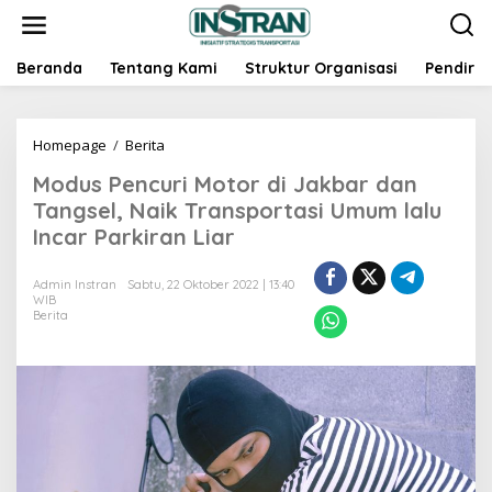
L
e
w
a
Beranda
Tentang Kami
Struktur Organisasi
Pendiri
t
i
k
Homepage
/
Berita
M
e
o
k
Modus Pencuri Motor di Jakbar dan
d
o
u
n
Tangsel, Naik Transportasi Umum lalu
s
t
Incar Parkiran Liar
P
e
e
n
n
Admin Instran
Sabtu, 22 Oktober 2022 | 13:40
WIB
c
Berita
u
r
i
M
o
t
o
r
d