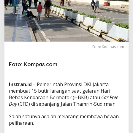
i
h
a
r
a
a
n
d
i
Foto: Kompas.com
C
F
D
Foto: Kompas.com
,
W
a
r
Instran.id
– Pemerintah Provinsi DKI Jakarta
g
membuat 15 butir larangan saat gelaran Hari
a
Bebas Kendaraan Bermotor (HBKB) atau
Car Free
:
Day
(CFD) di sepanjang Jalan Thamrin-Sudirman.
S
a
y
Salah satunya adalah melarang membawa hewan
a
peliharaan.
n
g