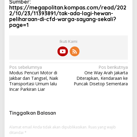
Sumber:
https://megapolitan.kompas.com/read/202
2/10/23/11393891/tak-ada-lagi-hewan-
peliharaan-di-cfd-warga-sayang-sekali?
page=1
Ikuti Kami
N
Pos sebelumnya
Pos berikutnya
Modus Pencuri Motor di
One Way Arah Jakarta
a
Jakbar dan Tangsel, Naik
Diterapkan, Kendaraan ke
v
Transportasi Umum lalu
Puncak Disetop Sementara
Incar Parkiran Liar
i
g
a
Tinggalkan Balasan
s
i
Alamat email Anda tidak akan dipublikasikan.
Ruas yang wajib
ditandai
*