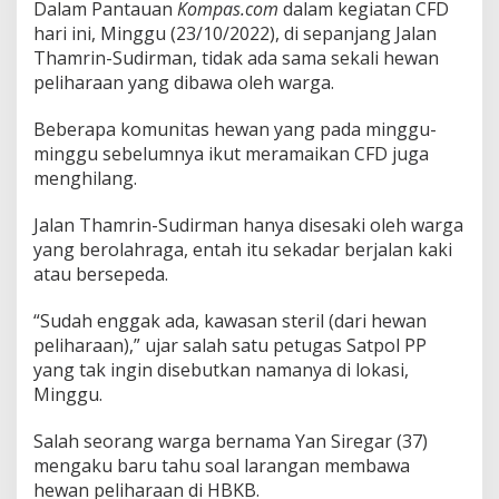
Dalam Pantauan
Kompas.com
dalam kegiatan CFD
S
hari ini, Minggu (23/10/2022), di sepanjang Jalan
e
k
Thamrin-Sudirman, tidak ada sama sekali hewan
a
peliharaan yang dibawa oleh warga.
l
i
Beberapa komunitas hewan yang pada minggu-
.
minggu sebelumnya ikut meramaikan CFD juga
.
.
menghilang.
Jalan Thamrin-Sudirman hanya disesaki oleh warga
yang berolahraga, entah itu sekadar berjalan kaki
atau bersepeda.
“Sudah enggak ada, kawasan steril (dari hewan
peliharaan),” ujar salah satu petugas Satpol PP
yang tak ingin disebutkan namanya di lokasi,
Minggu.
Salah seorang warga bernama Yan Siregar (37)
mengaku baru tahu soal larangan membawa
hewan peliharaan di HBKB.