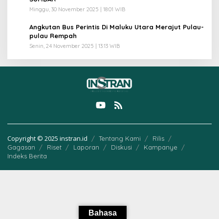
Minggu, 30 November 2025 | 18:01 WIB
5
Angkutan Bus Perintis Di Maluku Utara Merajut Pulau-
pulau Rempah
Senin, 24 November 2025 | 13:13 WIB
Copyright © 2025 instran.id
Tentang Kami
Rilis
Gagasan
Riset
Laporan
Diskusi
Kampanye
Indeks Berita
Bahasa