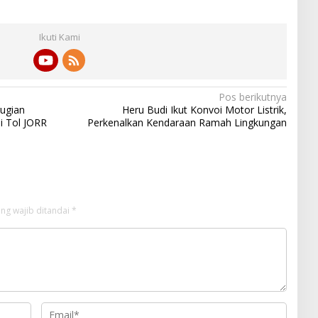
Ikuti Kami
Pos berikutnya
rugian
Heru Budi Ikut Konvoi Motor Listrik,
i Tol JORR
Perkenalkan Kendaraan Ramah Lingkungan
ng wajib ditandai
*