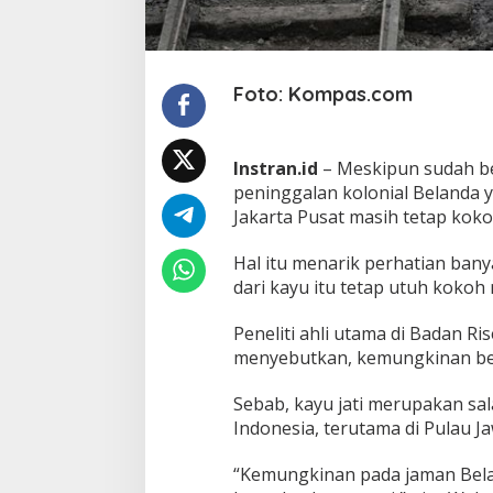
p
a
M
a
s
Foto: Kompas.com
i
h
K
Instran.id
– Meskipun sudah ber
o
k
peninggalan kolonial Belanda
o
Jakarta Pusat masih tetap koko
h
m
Hal itu menarik perhatian bany
e
dari kayu itu tetap utuh kokoh
s
k
i
Peneliti ahli utama di Badan R
R
menyebutkan, kemungkinan besar
a
t
Sebab, kayu jati merupakan sal
u
s
Indonesia, terutama di Pulau J
a
n
“Kemungkinan pada jaman Bela
T