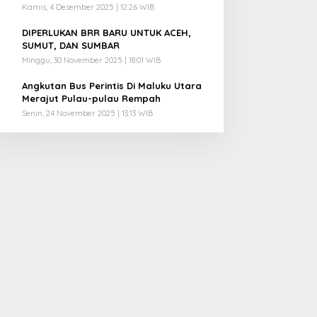
Kamis, 4 Desember 2025 | 12:26 WIB
4
DIPERLUKAN BRR BARU UNTUK ACEH,
SUMUT, DAN SUMBAR
Minggu, 30 November 2025 | 18:01 WIB
5
Angkutan Bus Perintis Di Maluku Utara
Merajut Pulau-pulau Rempah
Senin, 24 November 2025 | 13:13 WIB