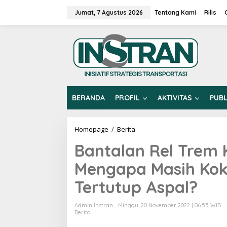
L
e
Jumat, 7 Agustus 2026
Tentang Kami
Rilis
w
a
t
i
k
e
k
o
n
BERANDA
PROFIL
AKTIVITAS
PUBL
t
e
n
Homepage
/
Berita
B
a
Bantalan Rel Trem 
n
t
Mengapa Masih Kok
a
l
Tertutup Aspal?
a
n
R
Admin Instran
Minggu, 20 November 2022 | 06:55 WIB
e
Berita
l