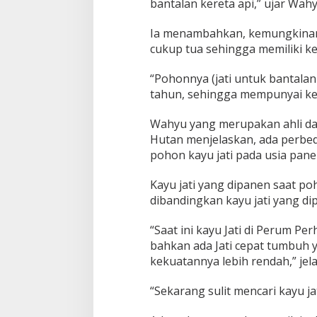
bantalan kereta api,” ujar Wah
a
h
Ia menambahkan, kemungkinan b
u
n
cukup tua sehingga memiliki ke
T
e
“Pohonnya (jati untuk bantalan
r
tahun, sehingga mempunyai kek
t
u
t
Wahyu yang merupakan ahli da
u
Hutan menjelaskan, ada perbe
p
pohon kayu jati pada usia pane
A
s
Kayu jati yang dipanen saat po
p
a
dibandingkan kayu jati yang di
l
?
“Saat ini kayu Jati di Perum Pe
bahkan ada Jati cepat tumbuh y
kekuatannya lebih rendah,” jel
“Sekarang sulit mencari kayu ja