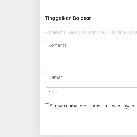
v
i
g
Tinggalkan Balasan
a
Alamat email Anda tidak akan dipublikasikan.
Ruas ya
s
i
p
o
s
Simpan nama, email, dan situs web saya pa