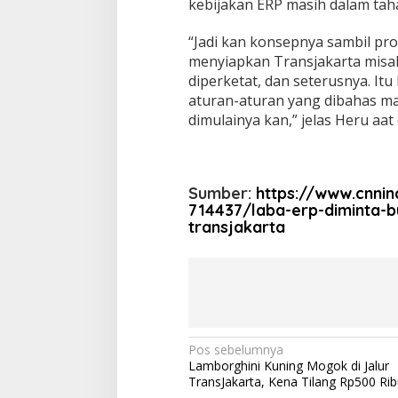
kebijakan ERP masih dalam taha
“Jadi kan konsepnya sambil pro
menyiapkan Transjakarta misal
diperketat, dan seterusnya. Itu 
aturan-aturan yang dibahas ma
dimulainya kan,” jelas Heru aat 
Sumber:
https://www.cnni
714437/laba-erp-diminta-b
transjakarta
N
Pos sebelumnya
Lamborghini Kuning Mogok di Jalur
a
TransJakarta, Kena Tilang Rp500 Rib