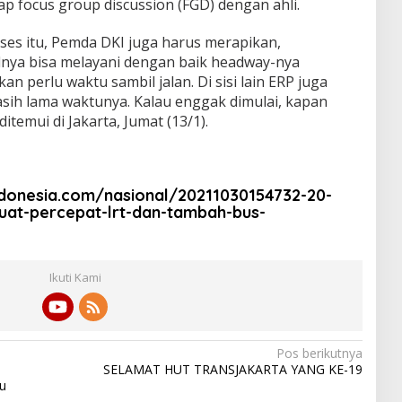
p focus group discussion (FGD) dengan ahli.
ses itu, Pemda DKI juga harus merapikan,
nya bisa melayani dengan baik headway-nya
kan perlu waktu sambil jalan. Di sisi lain ERP juga
sih lama waktunya. Kalau enggak dimulai, kapan
ditemui di Jakarta, Jumat (13/1).
ndonesia.com/nasional/20211030154732-20-
uat-percepat-lrt-dan-tambah-bus-
Ikuti Kami
Pos berikutnya
SELAMAT HUT TRANSJAKARTA YANG KE-19
u