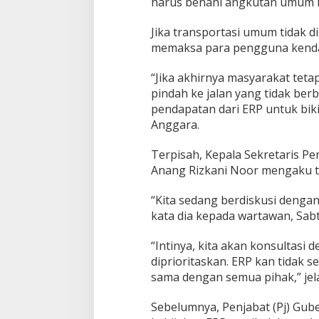
harus benahi angkutan umum kit
Jika transportasi umum tidak 
memaksa para pengguna kendar
“Jika akhirnya masyarakat teta
pindah ke jalan yang tidak ber
pendapatan dari ERP untuk biki
Anggara.
Terpisah, Kepala Sekretaris Pe
Anang Rizkani Noor mengaku te
“Kita sedang berdiskusi denga
kata dia kepada wartawan, Sabt
“Intinya, kita akan konsultasi
diprioritaskan. ERP kan tidak se
sama dengan semua pihak,” jel
Sebelumnya, Penjabat (Pj) Gub