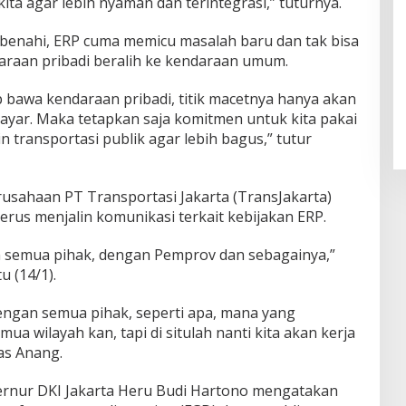
a agar lebih nyaman dan terintegrasi,” tuturnya.
dibenahi, ERP cuma memicu masalah baru dan tak bisa
aan pribadi beralih ke kendaraan umum.
p bawa kendaraan pribadi, titik macetnya hanya akan
bayar. Maka tetapkan saja komitmen untuk kita pakai
n transportasi publik agar lebih bagus,” tutur
rusahaan PT Transportasi Jakarta (TransJakarta)
rus menjalin komunikasi terkait kebijakan ERP.
n semua pihak, dengan Pemprov dan sebagainya,”
u (14/1).
 dengan semua pihak, seperti apa, mana yang
mua wilayah kan, tapi di situlah nanti kita akan kerja
as Anang.
ernur DKI Jakarta Heru Budi Hartono mengatakan