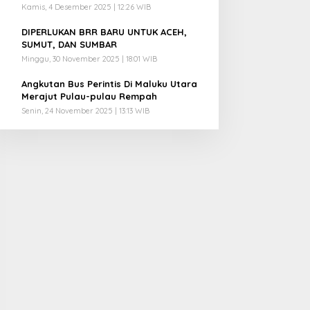
Kamis, 4 Desember 2025 | 12:26 WIB
4
DIPERLUKAN BRR BARU UNTUK ACEH,
SUMUT, DAN SUMBAR
Minggu, 30 November 2025 | 18:01 WIB
5
Angkutan Bus Perintis Di Maluku Utara
Merajut Pulau-pulau Rempah
Senin, 24 November 2025 | 13:13 WIB