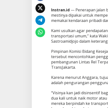
a
h
Instran.id
— Penerapan jalan be
B
mestinya dipakai untuk memper
u
s
memakai kendaraan pribadi dan
T
r
Kami usulkan agar pendapatan 
a
transportasi umum,” kata Waki
n
Sastroamidjojo dalam keteranga
s
J
a
Pimpinan Komisi Bidang Keseja
k
tersebut mencontohkan pengg
a
pembangunan Lintas Rel Terpa
r
TransJakarta.
t
a
Karena menurut Anggara, tujua
adalah pengurangan penggunaa
“Visinya kan jadi disinsentif 
dua kali untuk naik motor atau
mereka berpindah ke transport