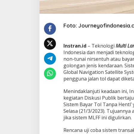
r
a
t
n
y
Foto: Journeyofindonesia
a
R
e
Instran.id
– Teknologi
Multi La
g
i
Indonesia dan menjadi teknol
s
non-tunai nirsentuh atau bayar
t
golongan jenis kendaraan. Sis
r
Global Navigation Satellite S
a
s
pengguna jalan tol dapat diketa
i
d
Menindaklanjuti keadaan ini, I
a
kegiatan Diskusi Publik berta
n
Sistem Bayar Tol Tanpa Henti’ y
I
d
Selasa (21/3/2023). Tujuannya 
e
jika sistem MLFF ini digulirkan.
n
t
Rencana uji coba sistem transak
i