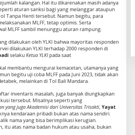
ejumlah kalangan. Hal itu dikarenakan masih adanya
perti aturan sanksi bagi yang melanggar ataupun
ol Tanpa Henti tersebut. Namun begitu, para
melaksanakan MLFF, tetap optimis. Serta
al MLFF sambil menunggu aturan rampung.
yang dilakukan oleh YLKI bahwa mayoritas responden
rvei dilakukan YLKI terhadap 2000 responden di
badi
selaku
Ketua YLKI
pada saat
akal membantu mengurai kemacetan, utamanya yang
amun begitu uji coba MLFF pada Juni 2023, tidak akan
odetabek, melainkan di Tol Bali Mandara.
daftar inventaris masalah, juga banyak diungkapkan
usi tersebut. Misalnya seperti yang
 yang juga Akademisi dari Universitas Trisakti
,
Yayat
knya kendaraan pribadi bukan atas nama sendiri.
alik nama yang bisa berimplikasi kerugian.
, itu atas nama badan hukum atau usaha, bukan