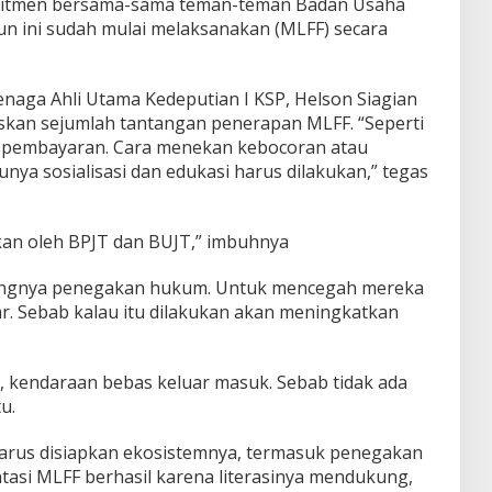
omitmen bersama-sama teman-teman Badan Usaha
hun ini sudah mulai melaksanakan (MLFF) secara
enaga Ahli Utama Kedeputian I KSP, Helson Siagian
askan sejumlah tantangan penerapan MLFF. “Seperti
 pembayaran. Cara menekan kebocoran atau
ya sosialisasi dan edukasi harus dilakukan,” tegas
hkan oleh BPJT dan BUJT,” imbuhnya
tingnya penegakan hukum. Untuk mencegah mereka
ar. Sebab kalau itu dilakukan akan meningkatkan
 kendaraan bebas keluar masuk. Sebab tidak ada
u.
harus disiapkan ekosistemnya, termasuk penegakan
tasi MLFF berhasil karena literasinya mendukung,