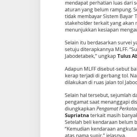
mendapat perhatian luas dari s
f
i
aturan yang belum rampung. Se
k
tidak membayar Sistem Bayar T
a
stakeholder terkait yang akan 
s
menunjukkan kesiapan mengaw
i
K
e
Selain itu berdasarkan survei 
n
setuju diterapkannya MLFF. “Su
d
Jabodetabek,” ungkap
Tulus A
a
r
Adapun MLFF disebut-sebut b
a
a
kerap terjadi di gerbang tol. N
n
dilakukan di ruas jalan tol Jab
d
i
Selain hal tersebut, sejumlah 
T
pengamat saat menanggapi disk
a
n
diungkapkan
Pengamat Perkotaan
a
Supriatna
terkait masih banya
h
Setelah beli kendaraan belum b
A
“Kemudian kendaraan angkutan
i
atas nama supir,” jelasnya.
r