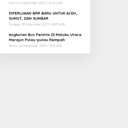
Kamis, 4 Desember 2025 | 12:26 WIB
4
DIPERLUKAN BRR BARU UNTUK ACEH,
SUMUT, DAN SUMBAR
Minggu, 30 November 2025 | 18:01 WIB
5
Angkutan Bus Perintis Di Maluku Utara
Merajut Pulau-pulau Rempah
Senin, 24 November 2025 | 13:13 WIB