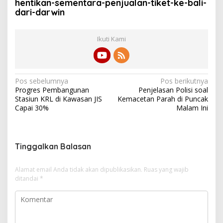
hentikan-sementara-penjualan-tiket-ke-bali-
dari-darwin
Ikuti Kami
N
Pos sebelumnya
Pos berikutnya
Progres Pembangunan
Penjelasan Polisi soal
a
Stasiun KRL di Kawasan JIS
Kemacetan Parah di Puncak
v
Capai 30%
Malam Ini
i
g
Tinggalkan Balasan
a
s
Alamat email Anda tidak akan dipublikasikan.
Ruas yang wajib
i
ditandai
*
p
o
s