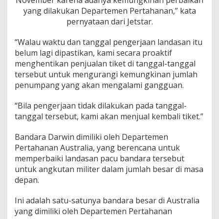
k
yang dilakukan Departemen Pertahanan,” kata
e
pernyataan dari Jetstar.
t
k
e
“Walau waktu dan tanggal pengerjaan landasan itu
B
belum lagi dipastikan, kami secara proaktif
a
menghentikan penjualan tiket di tanggal-tanggal
l
tersebut untuk mengurangi kemungkinan jumlah
i
penumpang yang akan mengalami gangguan.
d
a
r
“Bila pengerjaan tidak dilakukan pada tanggal-
i
tanggal tersebut, kami akan menjual kembali tiket.”
D
a
Bandara Darwin dimiliki oleh Departemen
r
w
Pertahanan Australia, yang berencana untuk
i
memperbaiki landasan pacu bandara tersebut
n
untuk angkutan militer dalam jumlah besar di masa
depan.
Ini adalah satu-satunya bandara besar di Australia
yang dimiliki oleh Departemen Pertahanan