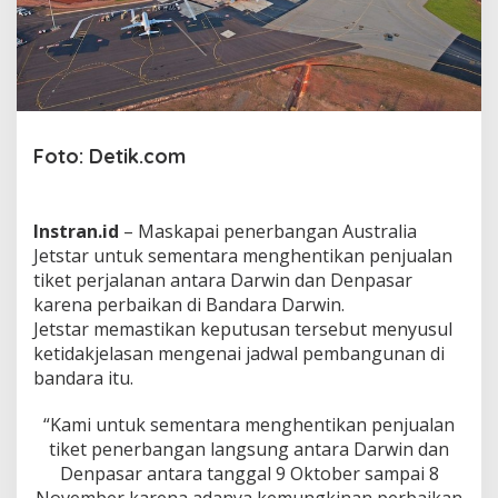
t
i
k
a
n
S
e
m
Foto: Detik.com
e
n
t
Instran.id
– Maskapai penerbangan Australia
a
r
Jetstar untuk sementara menghentikan penjualan
a
tiket perjalanan antara Darwin dan Denpasar
P
karena perbaikan di Bandara Darwin.
e
Jetstar memastikan keputusan tersebut menyusul
n
j
ketidakjelasan mengenai jadwal pembangunan di
u
bandara itu.
a
l
“Kami untuk sementara menghentikan penjualan
a
tiket penerbangan langsung antara Darwin dan
n
T
Denpasar antara tanggal 9 Oktober sampai 8
i
November karena adanya kemungkinan perbaikan