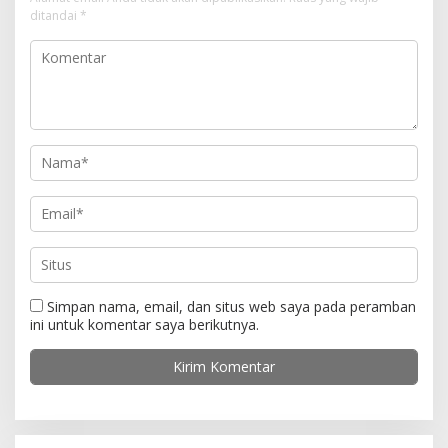
i
ditandai
*
p
o
s
Simpan nama, email, dan situs web saya pada peramban
ini untuk komentar saya berikutnya.