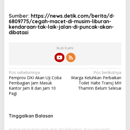
Sumber:
https://news.detik.com/berita/d-
6809775/cegah-macet-di-musim-liburan-
kendaraan-tak-laik-jalan-di-puncak-akan-
dibatasi
Ikuti Kami
N
Pos sebelumnya
Pos berikutnya
Pemprov DKI Akan Uji Coba
Warga Keluhkan Perbaikan
a
Pembagian Jam Masuk
Toilet Halte TransJ MH
v
Kantor Jam 8 dan Jam 10
Thamrin Belum Selesai
Pagi
i
g
a
Tinggalkan Balasan
s
Alamat email Anda tidak akan dipublikasikan.
Ruas yang wajib