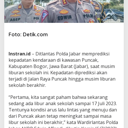
i
b
u
r
a
n
,
Foto: Detik.com
K
e
n
Instran.id
– Ditlantas Polda Jabar memprediksi
d
a
kepadatan kendaraan di kawasan Puncak,
r
Kabupaten Bogor, Jawa Barat (Jabar), saat musim
a
liburan sekolah ini. Kepadatan diprediksi akan
a
terjadi di Jalan Raya Puncak hingga musim liburan
n
T
sekolah berakhir.
a
k
“Pertama, kita sangat paham bahwa sekarang
L
sedang ada libur anak sekolah sampai 17 Juli 2023.
a
Tentunya kondisi arus lalu lintas yang menuju dan
i
k
dari Puncak akan tetap meningkat sampai masa
J
libur sekolah ini berakhir,” kata Wardirlantas Polda
a