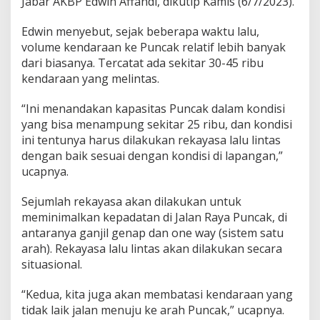
Jabar AKBP Edwin Affandi, dikutip Kamis (6/7/2023).
l
a
Edwin menyebut, sejak beberapa waktu lalu,
n
d
volume kendaraan ke Puncak relatif lebih banyak
i
dari biasanya. Tercatat ada sekitar 30-45 ribu
P
kendaraan yang melintas.
u
n
“Ini menandakan kapasitas Puncak dalam kondisi
c
a
yang bisa menampung sekitar 25 ribu, dan kondisi
k
ini tentunya harus dilakukan rekayasa lalu lintas
A
dengan baik sesuai dengan kondisi di lapangan,”
k
ucapnya.
a
n
D
Sejumlah rekayasa akan dilakukan untuk
i
meminimalkan kepadatan di Jalan Raya Puncak, di
b
antaranya ganjil genap dan one way (sistem satu
a
arah). Rekayasa lalu lintas akan dilakukan secara
t
situasional.
a
s
i
“Kedua, kita juga akan membatasi kendaraan yang
tidak laik jalan menuju ke arah Puncak,” ucapnya.