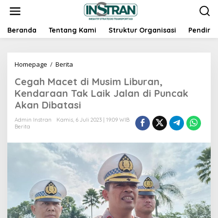
L
e
w
a
Beranda
Tentang Kami
Struktur Organisasi
Pendiri
t
i
k
Homepage
/
Berita
C
e
e
k
Cegah Macet di Musim Liburan,
g
o
a
n
Kendaraan Tak Laik Jalan di Puncak
h
t
Akan Dibatasi
M
e
a
n
Admin Instran
Kamis, 6 Juli 2023 | 19:09 WIB
c
Berita
e
t
d
i
M
u
s
i
m
L