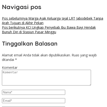
Navigasi pos
Pos sebelumnya
Warga Ajak Keluarga Jajal LRT Jabodebek Tanpa
Arah Tujuan di Akhir Pekan
Pos berikutnya
KCI Ungkap Penyebab Ibu Bawa Bayi Hendak
Bunuh Diri di Stasiun Pasar Minggu
Tinggalkan Balasan
Alamat email Anda tidak akan dipublikasikan.
Ruas yang wajib
ditandai
*
Komentar