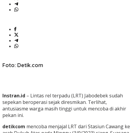
Foto: Detik.com
Instran.id
– Lintas rel terpadu (LRT) Jabodebek sudah
sepekan beroperasi sejak diresmikan. Terlihat,
antusiasme warga masih tinggi untuk mencoba di akhir
pekan ini.
detikcom
mencoba menjajal LRT dari Stasiun Cawang ke
arah Dukuh Atas pada Minggu (3/9/2023) siang. Suasana