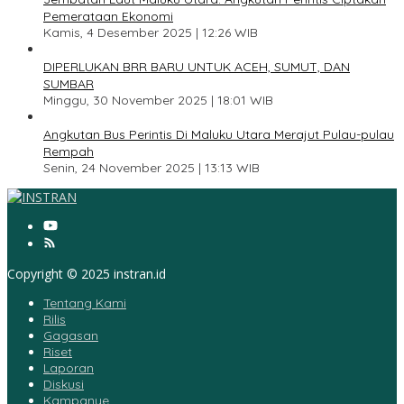
Pemerataan Ekonomi
Kamis, 4 Desember 2025 | 12:26 WIB
4
DIPERLUKAN BRR BARU UNTUK ACEH, SUMUT, DAN
SUMBAR
Minggu, 30 November 2025 | 18:01 WIB
5
Angkutan Bus Perintis Di Maluku Utara Merajut Pulau-pulau
Rempah
Senin, 24 November 2025 | 13:13 WIB
Copyright © 2025 instran.id
Tentang Kami
Rilis
Gagasan
Riset
Laporan
Diskusi
Kampanye