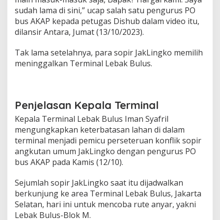
a
sudah lama di sini,” ucap salah satu pengurus PO
k
bus AKAP kepada petugas Dishub dalam video itu,
B
dilansir Antara, Jumat (13/10/2023).
u
l
u
Tak lama setelahnya, para sopir JakLingko memilih
s
meninggalkan Terminal Lebak Bulus.
,
I
n
i
P
Penjelasan Kepala Terminal
e
Kepala Terminal Lebak Bulus Iman Syafril
m
i
mengungkapkan keterbatasan lahan di dalam
c
terminal menjadi pemicu perseteruan konflik sopir
u
angkutan umum JakLingko dengan pengurus PO
n
bus AKAP pada Kamis (12/10).
y
a
Sejumlah sopir JakLingko saat itu dijadwalkan
berkunjung ke area Terminal Lebak Bulus, Jakarta
Selatan, hari ini untuk mencoba rute anyar, yakni
Lebak Bulus-Blok M.