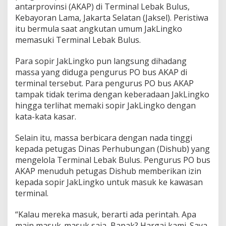
g
antarprovinsi (AKAP) di Terminal Lebak Bulus,
u
Kebayoran Lama, Jakarta Selatan (Jaksel). Peristiwa
r
itu bermula saat angkutan umum JakLingko
u
memasuki Terminal Lebak Bulus.
s
P
O
Para sopir JakLingko pun langsung dihadang
B
massa yang diduga pengurus PO bus AKAP di
u
terminal tersebut. Para pengurus PO bus AKAP
s
tampak tidak terima dengan keberadaan JakLingko
A
K
hingga terlihat memaki sopir JakLingko dengan
A
kata-kata kasar.
P
C
Selain itu, massa berbicara dengan nada tinggi
e
kepada petugas Dinas Perhubungan (Dishub) yang
k
c
mengelola Terminal Lebak Bulus. Pengurus PO bus
o
AKAP menuduh petugas Dishub memberikan izin
k
kepada sopir JakLingko untuk masuk ke kawasan
d
terminal.
i
L
e
“Kalau mereka masuk, berarti ada perintah. Apa
b
main masuk-masuk saja, Bapak? Hargai kami. Saya