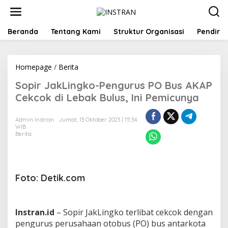
L
e
w
a
Beranda
Tentang Kami
Struktur Organisasi
Pendiri
t
i
k
Homepage
/
Berita
S
e
o
k
Sopir JakLingko-Pengurus PO Bus AKAP
p
o
i
n
Cekcok di Lebak Bulus, Ini Pemicunya
r
t
J
e
Admin Instran
Jumat, 13 Oktober 2023 | 15:34
a
n
WIB
k
Berita
L
i
n
g
Foto: Detik.com
k
o
-
P
Instran.id
– Sopir JakLingko terlibat cekcok dengan
e
pengurus perusahaan otobus (PO) bus antarkota
n