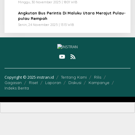
Minggu, 30 November 2025 | 18:01 WIB
5
Angkutan Bus Perintis Di Maluku Utara Merajut Pulau-
pulau Rempah
Senin, 24 November 2025 | 13:13 WIB
Copyright © 2025 instran.id
Tentang Kami
Rilis
Gagasan
Riset
Laporan
Diskusi
Kampanye
Indeks Berita