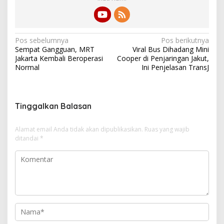
N
Pos sebelumnya
Pos berikutnya
Sempat Gangguan, MRT
Viral Bus Dihadang Mini
a
Jakarta Kembali Beroperasi
Cooper di Penjaringan Jakut,
v
Normal
Ini Penjelasan TransJ
i
g
Tinggalkan Balasan
a
s
Alamat email Anda tidak akan dipublikasikan.
Ruas yang wajib
i
ditandai
*
p
o
s