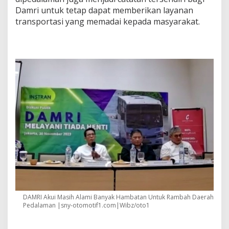
h
Damri untuk tetap dapat memberikan layanan
D
transportasi yang memadai kepada masyarakat.
a
e
r
a
h
P
e
d
a
l
a
m
a
n
DAMRI Akui Masih Alami Banyak Hambatan Untuk Rambah Daerah
Pedalaman |sny-otomotif1.com|Wibz/oto1