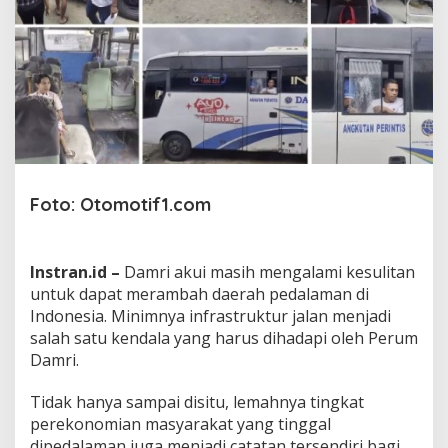
i
B
a
n
y
a
k
H
a
m
b
Foto: Otomotif1.com
a
t
a
n
Instran.id –
Damri akui masih mengalami kesulitan
U
untuk dapat merambah daerah pedalaman di
n
Indonesia. Minimnya infrastruktur jalan menjadi
t
u
salah satu kendala yang harus dihadapi oleh Perum
k
Damri.
R
a
Tidak hanya sampai disitu, lemahnya tingkat
m
perekonomian masyarakat yang tinggal
b
a
dipedalaman juga menjadi catatan tersendiri bagi