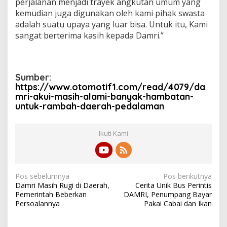
perjalanan menjadi trayek angkutan umum yang
kemudian juga digunakan oleh kami pihak swasta
adalah suatu upaya yang luar bisa. Untuk itu, Kami
sangat berterima kasih kepada Damri.”
Sumber:
https://www.otomotif1.com/read/4079/da
mri-akui-masih-alami-banyak-hambatan-
untuk-rambah-daerah-pedalaman
Ikuti Kami
N
Pos sebelumnya
Pos berikutnya
Damri Masih Rugi di Daerah,
Cerita Unik Bus Perintis
a
Pemerintah Beberkan
DAMRI, Penumpang Bayar
v
Persoalannya
Pakai Cabai dan Ikan
i