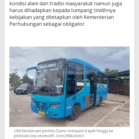
kondisi alam dan tradisi masyarakat namun juga
harus dihadapkan kepada tumpang tindihnya
kebijakan yang ditetapkan oleh Kementerian
Perhubungan sebagai obligator.
Unit kendaraan perintis Damri melayani trayek hingga ke
pelosok|sny-otomotif1.com|Wibz/oto1