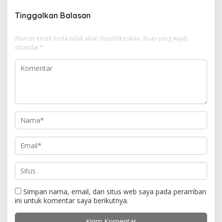
g
Tinggalkan Balasan
a
s
Alamat email Anda tidak akan dipublikasikan.
Ruas yang wajib
i
ditandai
*
p
o
s
Simpan nama, email, dan situs web saya pada peramban
ini untuk komentar saya berikutnya.