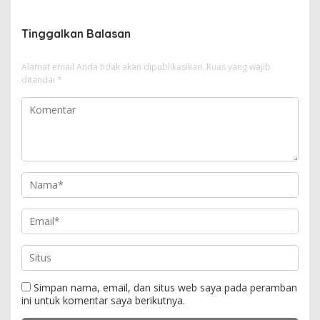
i
g
Tinggalkan Balasan
a
s
Alamat email Anda tidak akan dipublikasikan.
Ruas yang wajib
i
ditandai
*
p
o
s
Simpan nama, email, dan situs web saya pada peramban
ini untuk komentar saya berikutnya.