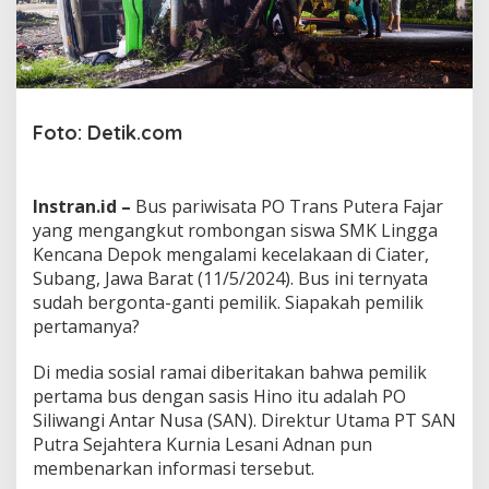
n
i
P
e
m
i
l
Foto: Detik.com
i
k
P
Instran.id –
Bus pariwisata PO Trans Putera Fajar
e
r
yang mengangkut rombongan siswa SMK Lingga
t
Kencana Depok mengalami kecelakaan di Ciater,
a
Subang, Jawa Barat (11/5/2024). Bus ini ternyata
m
sudah bergonta-ganti pemilik. Siapakah pemilik
a
B
pertamanya?
u
s
Di media sosial ramai diberitakan bahwa pemilik
P
pertama bus dengan sasis Hino itu adalah PO
a
Siliwangi Antar Nusa (SAN). Direktur Utama PT SAN
r
i
Putra Sejahtera Kurnia Lesani Adnan pun
w
membenarkan informasi tersebut.
i