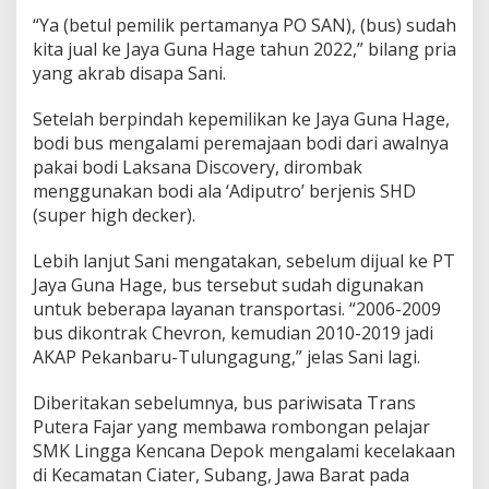
s
“Ya (betul pemilik pertamanya PO SAN), (bus) sudah
a
kita jual ke Jaya Guna Hage tahun 2022,” bilang pria
t
a
yang akrab disapa Sani.
y
a
Setelah berpindah kepemilikan ke Jaya Guna Hage,
n
bodi bus mengalami peremajaan bodi dari awalnya
g
pakai bodi Laksana Discovery, dirombak
K
e
menggunakan bodi ala ‘Adiputro’ berjenis SHD
c
(super high decker).
e
l
Lebih lanjut Sani mengatakan, sebelum dijual ke PT
a
Jaya Guna Hage, bus tersebut sudah digunakan
k
a
untuk beberapa layanan transportasi. “2006-2009
a
bus dikontrak Chevron, kemudian 2010-2019 jadi
n
AKAP Pekanbaru-Tulungagung,” jelas Sani lagi.
d
i
Diberitakan sebelumnya, bus pariwisata Trans
S
u
Putera Fajar yang membawa rombongan pelajar
b
SMK Lingga Kencana Depok mengalami kecelakaan
a
di Kecamatan Ciater, Subang, Jawa Barat pada
n