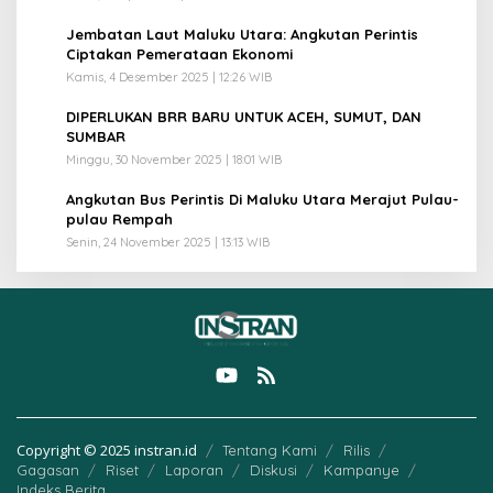
3
Jembatan Laut Maluku Utara: Angkutan Perintis
Ciptakan Pemerataan Ekonomi
Kamis, 4 Desember 2025 | 12:26 WIB
4
DIPERLUKAN BRR BARU UNTUK ACEH, SUMUT, DAN
SUMBAR
Minggu, 30 November 2025 | 18:01 WIB
5
Angkutan Bus Perintis Di Maluku Utara Merajut Pulau-
pulau Rempah
Senin, 24 November 2025 | 13:13 WIB
Copyright © 2025 instran.id
Tentang Kami
Rilis
Gagasan
Riset
Laporan
Diskusi
Kampanye
Indeks Berita