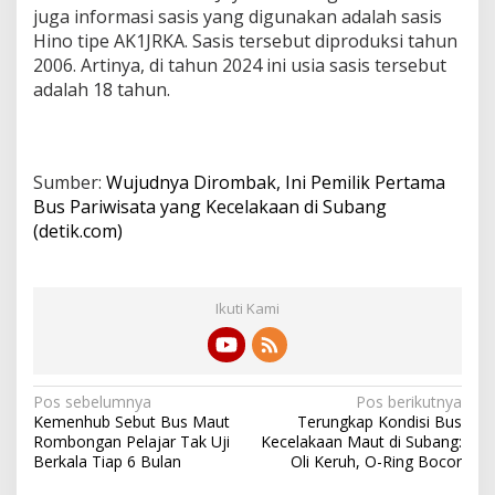
juga informasi sasis yang digunakan adalah sasis
Hino tipe AK1JRKA. Sasis tersebut diproduksi tahun
2006. Artinya, di tahun 2024 ini usia sasis tersebut
adalah 18 tahun.
Sumber:
Wujudnya Dirombak, Ini Pemilik Pertama
Bus Pariwisata yang Kecelakaan di Subang
(detik.com)
Ikuti Kami
N
Pos sebelumnya
Pos berikutnya
Kemenhub Sebut Bus Maut
Terungkap Kondisi Bus
a
Rombongan Pelajar Tak Uji
Kecelakaan Maut di Subang:
v
Berkala Tiap 6 Bulan
Oli Keruh, O-Ring Bocor