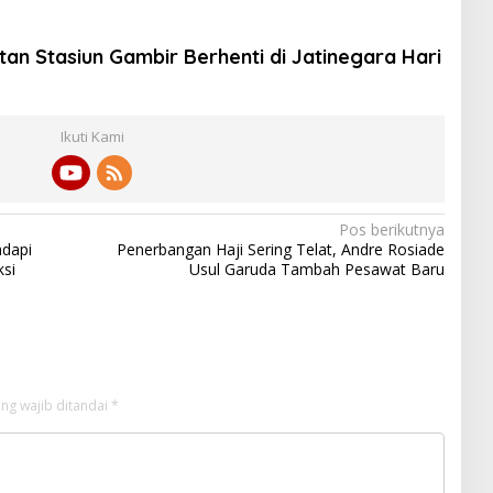
an Stasiun Gambir Berhenti di Jatinegara Hari
Ikuti Kami
Pos berikutnya
adapi
Penerbangan Haji Sering Telat, Andre Rosiade
si
Usul Garuda Tambah Pesawat Baru
ng wajib ditandai
*