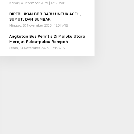
Kamis, 4 Desember 2025 | 12:26 WIB
4
DIPERLUKAN BRR BARU UNTUK ACEH,
SUMUT, DAN SUMBAR
Minggu, 30 November 2025 | 18:01 WIB
5
Angkutan Bus Perintis Di Maluku Utara
Merajut Pulau-pulau Rempah
Senin, 24 November 2025 | 13:13 WIB