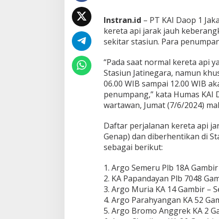
t
i
Instran.id
– PT KAI Daop 1 Jak
d
i
kereta api jarak jauh keberang
J
sekitar stasiun.
Para penumpang 
a
t
“Pada saat normal kereta api y
i
Stasiun Jatinegara, namun khu
n
e
06.00 WIB sampai 12.00 WIB aka
g
penumpang,” kata Humas KAI D
a
wartawan, Jumat (7/6/2024) ma
r
a
Daftar perjalanan kereta api j
H
a
Genap) dan diberhentikan di Sta
r
sebagai berikut:
i
I
1. Argo Semeru Plb 18A Gambir
n
2. KA Papandayan Plb 7048 Gamb
i
3. Argo Muria KA 14 Gambir – 
4. Argo Parahyangan KA 52 Gam
5. Argo Bromo Anggrek KA 2 Ga