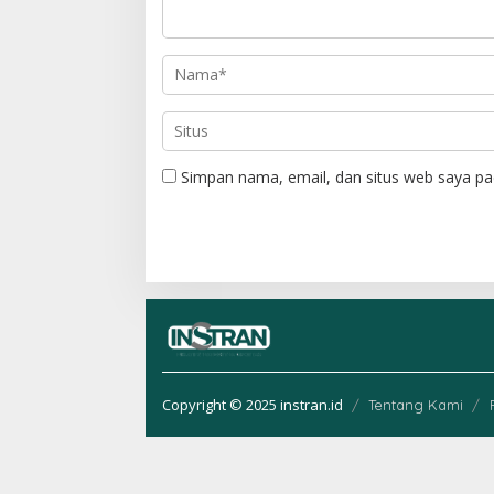
o
s
Simpan nama, email, dan situs web saya pa
Copyright © 2025 instran.id
Tentang Kami