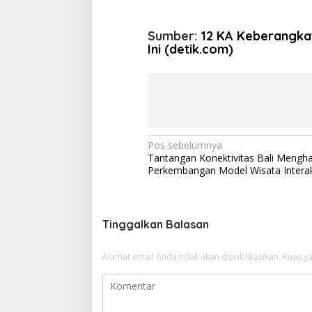
Sumber:
12 KA Keberangkat
Ini (detik.com)
N
Pos sebelumnya
Tantangan Konektivitas Bali Mengh
a
Perkembangan Model Wisata Interak
v
i
g
Tinggalkan Balasan
a
Alamat email Anda tidak akan dipublikasikan.
Ruas ya
s
i
p