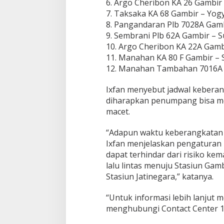
6. Argo Cheribon KA 26 Gambir 
7. Taksaka KA 68 Gambir – Yogy
8. Pangandaran Plb 7028A Gamb
9. Sembrani Plb 62A Gambir – S
10. Argo Cheribon KA 22A Gambi
11. Manahan KA 80 F Gambir – 
12. Manahan Tambahan 7016A G
Ixfan menyebut jadwal keberang
diharapkan penumpang bisa me
macet.
“Adapun waktu keberangkatan 
Ixfan menjelaskan pengaturan 
dapat terhindar dari risiko ke
lalu lintas menuju Stasiun Gamb
Stasiun Jatinegara,” katanya.
“Untuk informasi lebih lanjut 
menghubungi Contact Center 12