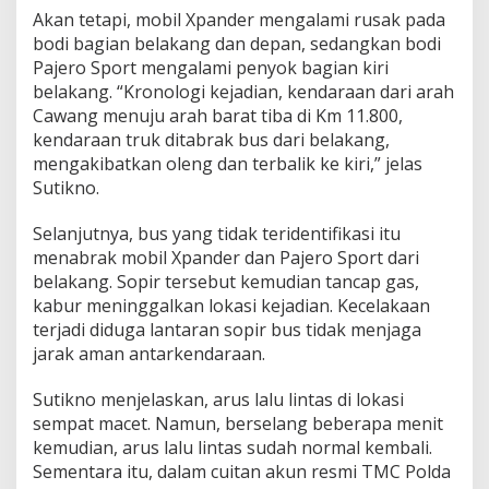
a
Akan tetapi, mobil Xpander mengalami rusak pada
n
bodi bagian belakang dan depan, sedangkan bodi
g
Pajero Sport mengalami penyok bagian kiri
,
belakang. “Kronologi kejadian, kendaraan dari arah
S
o
Cawang menuju arah barat tiba di Km 11.800,
p
kendaraan truk ditabrak bus dari belakang,
i
mengakibatkan oleng dan terbalik ke kiri,” jelas
r
Sutikno.
K
a
b
Selanjutnya, bus yang tidak teridentifikasi itu
u
menabrak mobil Xpander dan Pajero Sport dari
r
belakang. Sopir tersebut kemudian tancap gas,
kabur meninggalkan lokasi kejadian. Kecelakaan
terjadi diduga lantaran sopir bus tidak menjaga
jarak aman antarkendaraan.
Sutikno menjelaskan, arus lalu lintas di lokasi
sempat macet. Namun, berselang beberapa menit
kemudian, arus lalu lintas sudah normal kembali.
Sementara itu, dalam cuitan akun resmi TMC Polda