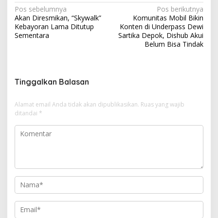
N
Pos sebelumnya
Pos berikutnya
Akan Diresmikan, “Skywalk”
Komunitas Mobil Bikin
a
Kebayoran Lama Ditutup
Konten di Underpass Dewi
v
Sementara
Sartika Depok, Dishub Akui
Belum Bisa Tindak
i
g
a
Tinggalkan Balasan
s
i
Alamat email Anda tidak akan dipublikasikan.
Ruas yang wajib
ditandai
*
p
o
s