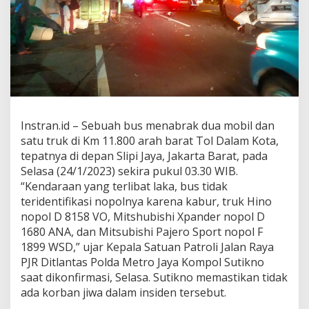
o
b
i
l
d
i
T
o
l
D
Instran.id – Sebuah bus menabrak dua mobil dan
a
satu truk di Km 11.800 arah barat Tol Dalam Kota,
l
tepatnya di depan Slipi Jaya, Jakarta Barat, pada
a
m
Selasa (24/1/2023) sekira pukul 03.30 WIB.
K
“Kendaraan yang terlibat laka, bus tidak
o
teridentifikasi nopolnya karena kabur, truk Hino
t
nopol D 8158 VO, Mitshubishi Xpander nopol D
a
A
1680 ANA, dan Mitsubishi Pajero Sport nopol F
r
1899 WSD,” ujar Kepala Satuan Patroli Jalan Raya
a
PJR Ditlantas Polda Metro Jaya Kompol Sutikno
h
saat dikonfirmasi, Selasa. Sutikno memastikan tidak
T
ada korban jiwa dalam insiden tersebut.
o
m