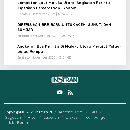
3
Jembatan Laut Maluku Utara: Angkutan Perintis
Ciptakan Pemerataan Ekonomi
Kamis, 4 Desember 2025 | 12:26 WIB
4
DIPERLUKAN BRR BARU UNTUK ACEH, SUMUT, DAN
SUMBAR
Minggu, 30 November 2025 | 18:01 WIB
5
Angkutan Bus Perintis Di Maluku Utara Merajut Pulau-
pulau Rempah
Senin, 24 November 2025 | 13:13 WIB
Copyright © 2025 instran.id
Tentang Kami
Rilis
Gagasan
Riset
Laporan
Diskusi
Kampanye
Indeks Berita