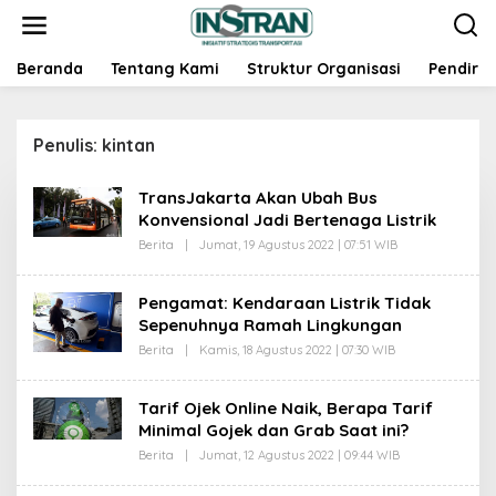
L
e
w
a
Beranda
Tentang Kami
Struktur Organisasi
Pendiri
t
i
k
Penulis:
kintan
e
k
o
TransJakarta Akan Ubah Bus
n
Konvensional Jadi Bertenaga Listrik
t
Berita
|
Jumat, 19 Agustus 2022 | 07:51 WIB
O
e
L
n
E
H
Pengamat: Kendaraan Listrik Tidak
K
Sepenuhnya Ramah Lingkungan
I
N
Berita
|
Kamis, 18 Agustus 2022 | 07:30 WIB
O
T
L
A
E
N
H
Tarif Ojek Online Naik, Berapa Tarif
K
Minimal Gojek dan Grab Saat ini?
I
N
Berita
|
Jumat, 12 Agustus 2022 | 09:44 WIB
O
T
L
A
E
N