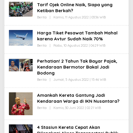
H
Tarif Ojek Online Naik, Siapa yang
K
Ketiban Berkah?
I
N
Berita
|
Kamis, 11 Agustus 2022 | 03:36 WIB
O
T
L
A
E
N
H
Harga Tiket Pesawat Tambah Mahal
K
karena Avtur Sudah Naik 70%
I
N
Berita
|
Rabu, 10 Agustus 2022 | 06:29 WIB
O
T
L
A
E
N
H
Perhatian! 2 Tahun Tak Bayar Pajak,
K
Kendaraan Bermotor Bakal Jadi
I
N
Bodong
T
A
Berita
|
Jumat, 5 Agustus 2022 | 15:46 WIB
O
N
L
E
H
Amankah Kereta Gantung Jadi
K
Kendaraan Warga di IKN Nusantara?
I
N
Berita
|
Kamis, 30 Juni 2022 | 02:21 WIB
O
T
L
A
E
N
H
K
4 Stasiun Kereta Cepat Akan
I
N