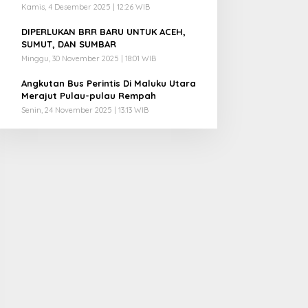
Kamis, 4 Desember 2025 | 12:26 WIB
4
DIPERLUKAN BRR BARU UNTUK ACEH,
SUMUT, DAN SUMBAR
Minggu, 30 November 2025 | 18:01 WIB
5
Angkutan Bus Perintis Di Maluku Utara
Merajut Pulau-pulau Rempah
Senin, 24 November 2025 | 13:13 WIB