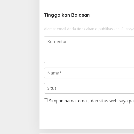
i
g
Tinggalkan Balasan
a
Alamat email Anda tidak akan dipublikasikan.
Ruas ya
s
i
p
o
s
Simpan nama, email, dan situs web saya pa