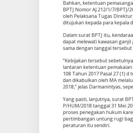
Bahkan, ketentuan pemasangan 
i
S
BPTJ Nomor AJ.212/1/7/BPTJ/20
t
oleh Pelaksana Tugas Direktur
i
ditujukan kepada para kepala 
k
e
Dalam surat BPTJ itu, kendara
r
p
dapat melewati kawasan ganjil
a
sama dengan tanggal tersebut 
d
a
”Kebijakan tersebut sebetulnya
T
lantaran ketentuan pemakaian
a
k
108 Tahun 2017 Pasal 27 (1) d
s
dan dikabulkan oleh MA melal
i
2018,” jelas Darmanintyas, seper
O
n
Yang pasti, lanjutnya, surat 
l
i
P/HUM/2018 tanggal 31 Mei 201
n
proses penegakan hukum kare
e
pertimbangan untung rugi bag
peraturan itu sendiri.