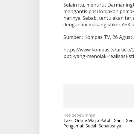
Selain itu, menurut Darmaning
mengantisipasi lonjakan pemaka
harinya. Sebab, tentu akan te
dengan memasang stiker ASK ag
Sumber : Kompas TV, 26 Agust
https://www.kompas.tv/article/
bptj-yang-menolak-realisasi-st
N
Pos sebelumnya
Taksi Online Wajib Patuhi Ganjil Gen
a
Pengamat: Sudah Seharusnya
v