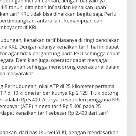
Perhubungan menambahkan, dengan banyaknya
-5 tahun, ditambah inflasi dan kenaikan upah
n tarif KRL tidak bisa dinaikkan begitu saja. Perlu
ipertimbangkan, antara lain, kemampuan dan
bayar tarif KRL.
hubungan, kenaikan tarif biasanya diiringi penolakan
a KRL. Dengan adanya kenaikan tarif, hal ini dapat
or agar tidak bergantung pada PSO sehingga dapat
gara. Demikian juga, operator dapat menjaga
 pelayanan sehingga mendorong operasional dalam
da masyarakat.
ng Perhubungan, nilai ATP di 25 kilometer pertama
TP di 10 kilometer berikutnya Rp 2.125. Titik potong
ter adalah Rp 5.400. Artinya, responden pengguna KRL
bayar (ATP) hingga tarif Rp 5.400 pada 25
apat kenaikan tarif sebesar Rp 2.400 dari tarif
ahkan, dari hasil survei YLKI, dengan mendasarkan