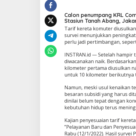
K
o
m
Calon penumpang KRL Comm
u
Stasiun Tanah Abang, Jakar
t
Tarif kereta komuter diusulkan
e
r
survei menunjukkan peningkat
D
perlu jadi pertimbangan, sepert
i
u
INSTRAN.id — Setelah hampir t
s
diwacanakan naik. Berdasarkan h
u
l
kilometer pertama diusulkan nai
k
untuk 10 kilometer berikutnya 
a
n
Namun, meski usul kenaikan te
N
besaran subsidi yang harus di
a
i
dinilai belum tepat dengan kond
k
kebutuhan hidup terus mening
,
P
Kajian penyesuaian tarif keret
e
”Pelayanan Baru dan Penyesuaia
r
t
Rabu (12/1/2022). Hasil survei