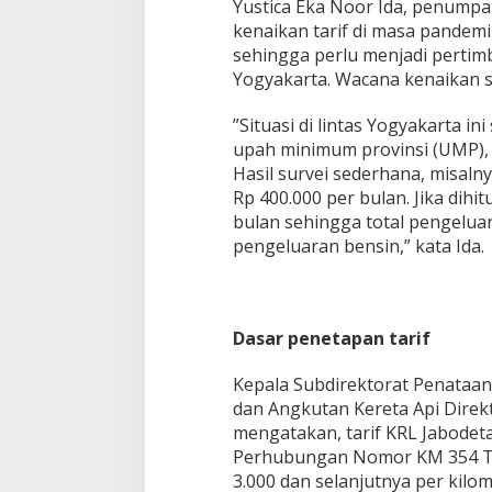
Yustica Eka Noor Ida, penump
kenaikan tarif di masa pandemi
sehingga perlu menjadi pertim
Yogyakarta. Wacana kenaikan s
”Situasi di lintas Yogyakarta i
upah minimum provinsi (UMP), 
Hasil survei sederhana, misaln
Rp 400.000 per bulan. Jika dihi
bulan sehingga total pengelua
pengeluaran bensin,” kata Ida.
Dasar penetapan tarif
Kepala Subdirektorat Penataan
dan Angkutan Kereta Api Direkt
mengatakan, tarif KRL Jabodet
Perhubungan Nomor KM 354 Tah
3.000 dan selanjutnya per kilo