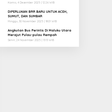
Kamis, 4 Desember 2025 | 12:26 WIB
4
DIPERLUKAN BRR BARU UNTUK ACEH,
SUMUT, DAN SUMBAR
Minggu, 30 November 2025 | 18:01 WIB
5
Angkutan Bus Perintis Di Maluku Utara
Merajut Pulau-pulau Rempah
Senin, 24 November 2025 | 13:13 WIB