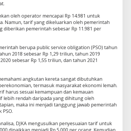
t.
uhkan oleh operator mencapai Rp 14.981 untuk
. Namun, tarif yang dikeluarkan oleh pemerintah
ang diberikan pemerintah sebesar Rp 11.981 per
emerintah berupa public service obligation (PSO) tahun
tahun 2018 sebesar Rp 1,29 triliun, tahun 2019
 2020 sebesar Rp 1,55 triliun, dan tahun 2021
memahami angkutan kereta sangat dibutuhkan
perekonomian, termasuk masyarakat ekonomi lemah.
rif harus sesuai kemampuan dan kemauan
if lebih rendah daripada yang dihitung oleh
apian, maka ini menjadi tanggung jawab pemerintah
k PSO.
 analisa, DJKA mengusulkan penyesuaian tarif untuk
.000 dinaikkan menjadi Rp 5.000 per orang. Kemudian,