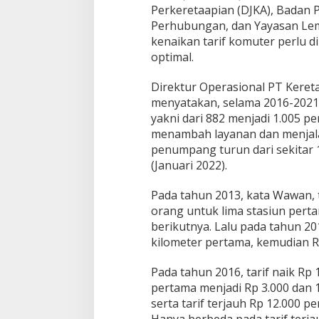
i
Perkeretaapian (DJKA), Badan
m
Perhubungan, dan Yayasan Le
b
kenaikan tarif komuter perlu 
a
optimal.
n
g
k
Direktur Operasional PT Kere
a
menyatakan, selama 2016-2021, 
n
yakni dari 882 menjadi 1.005 p
K
menambah layanan dan menjal
e
m
penumpang turun dari sekitar 1
a
(Januari 2022).
m
p
Pada tahun 2013, kata Wawan, ta
u
orang untuk lima stasiun perta
a
n
berikutnya. Lalu pada tahun 201
M
kilometer pertama, kemudian Rp
a
s
Pada tahun 2016, tarif naik Rp
y
pertama menjadi Rp 3.000 dan 1
a
r
serta tarif terjauh Rp 12.000 p
a