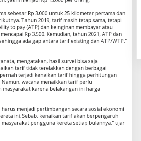
uh, yakni menjadi Rp 13.000 per orang.
ama sebesar Rp 3.000 untuk 25 kilometer pertama dan
ikutnya. Tahun 2019, tarif masih tetap sama, tetapi
ity to pay (ATP) dan keinginan membayar atau
h mencapai Rp 3.500. Kemudian, tahun 2021, ATP dan
ehingga ada gap antara tarif existing dan ATP/WTP,”
nata, mengatakan, hasil survei bisa saja
kan tarif tidak terelakkan dengan berbagai
 pernah terjadi kenaikan tarif hingga perhitungan
16. Namun, wacana menaikkan tarif perlu
masyarakat karena belakangan ini harga
 harus menjadi pertimbangan secara sosial ekonomi
kereta ini. Sebab, kenaikan tarif akan berpengaruh
 masyarakat pengguna kereta setiap bulannya,” ujar