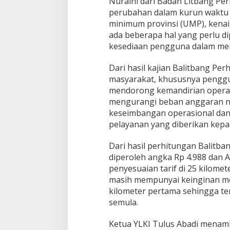
Nuraini dari Badan Litbang 
perubahan dalam kurun waktu 4
minimum provinsi (UMP), kenaika
ada beberapa hal yang perlu d
kesediaan pengguna dalam mem
Dari hasil kajian Balitbang Per
masyarakat, khususnya penggun
mendorong kemandirian operat
mengurangi beban anggaran ne
keseimbangan operasional dan
pelayanan yang diberikan kepa
Dari hasil perhitungan Balitba
diperoleh angka Rp 4.988 dan A
penyesuaian tarif di 25 kilome
masih mempunyai keinginan mem
kilometer pertama sehingga terd
semula.
Ketua YLKI Tulus Abadi menamb