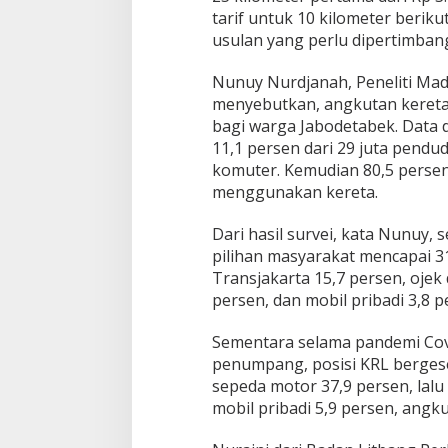
tarif untuk 10 kilometer beriku
usulan yang perlu dipertimban
Nunuy Nurdjanah, Peneliti Ma
menyebutkan, angkutan kereta 
bagi warga Jabodetabek. Data d
11,1 persen dari 29 juta pendu
komuter. Kemudian 80,5 perse
menggunakan kereta.
Dari hasil survei, kata Nunuy,
pilihan masyarakat mencapai 31
Transjakarta 15,7 persen, ojek
persen, dan mobil pribadi 3,8 p
Sementara selama pandemi Covi
penumpang, posisi KRL bergese
sepeda motor 37,9 persen, lalu 
mobil pribadi 5,9 persen, angk