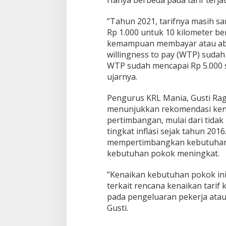
Hanya berbeda pada tarif terja
k
a
”Tahun 2021, tarifnya masih s
t
Rp 1.000 untuk 10 kilometer ber
kemampuan membayar atau abil
willingness to pay (WTP) suda
WTP sudah mencapai Rp 5.000 s
ujarnya.
Pengurus KRL Mania, Gusti Raga
menunjukkan rekomendasi kenai
pertimbangan, mulai dari tidak
tingkat inflasi sejak tahun 20
mempertimbangkan kebutuhan 
kebutuhan pokok meningkat.
”Kenaikan kebutuhan pokok ini
terkait rencana kenaikan tarif 
pada pengeluaran pekerja atau
Gusti.