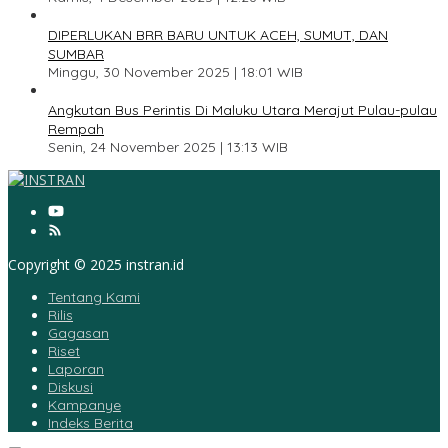
4
DIPERLUKAN BRR BARU UNTUK ACEH, SUMUT, DAN
SUMBAR
Minggu, 30 November 2025 | 18:01 WIB
5
Angkutan Bus Perintis Di Maluku Utara Merajut Pulau-pulau
Rempah
Senin, 24 November 2025 | 13:13 WIB
Copyright © 2025 instran.id
Tentang Kami
Rilis
Gagasan
Riset
Laporan
Diskusi
Kampanye
Indeks Berita