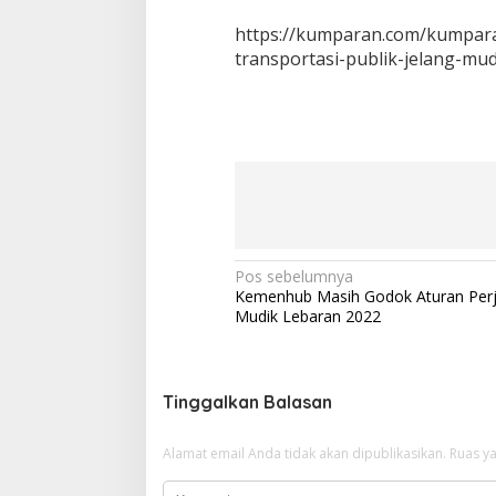
https://kumparan.com/kumpara
transportasi-publik-jelang-mud
N
Pos sebelumnya
Kemenhub Masih Godok Aturan Perj
a
Mudik Lebaran 2022
v
i
g
Tinggalkan Balasan
a
Alamat email Anda tidak akan dipublikasikan.
Ruas ya
s