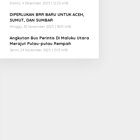
Kamis, 4 Desember 2025 | 12:26 WIB
4
DIPERLUKAN BRR BARU UNTUK ACEH,
SUMUT, DAN SUMBAR
Minggu, 30 November 2025 | 18:01 WIB
5
Angkutan Bus Perintis Di Maluku Utara
Merajut Pulau-pulau Rempah
Senin, 24 November 2025 | 13:13 WIB