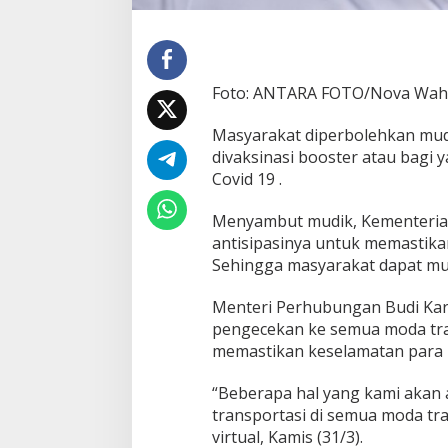
a
s
i
P
u
Foto: ANTARA FOTO/Nova Wah
b
l
i
Masyarakat diperbolehkan mudi
k
divaksinasi booster atau bagi
J
Covid 19 .
e
l
Menyambut mudik, Kementeria
a
n
antisipasinya untuk memastika
g
Sehingga masyarakat dapat mu
M
u
Menteri Perhubungan Budi Ka
d
pengecekan ke semua moda tra
i
k
memastikan keselamatan para 
2
0
“Beberapa hal yang kami akan an
2
transportasi di semua moda tr
2
virtual, Kamis (31/3).