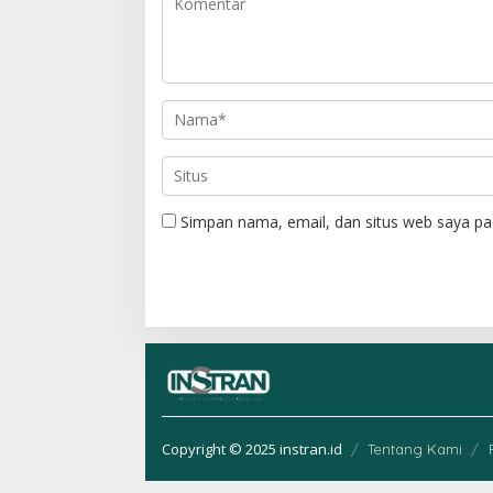
i
p
o
s
Simpan nama, email, dan situs web saya pa
Copyright © 2025 instran.id
Tentang Kami