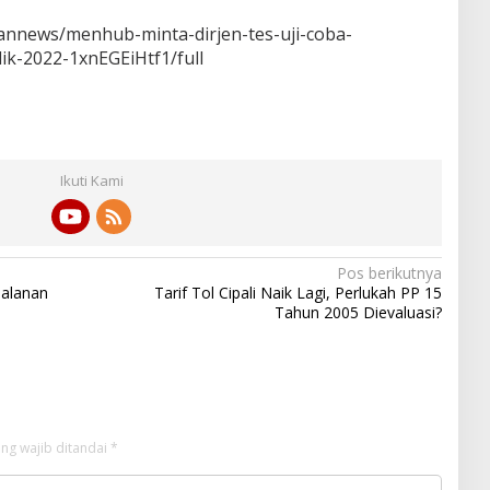
nnews/menhub-minta-dirjen-tes-uji-coba-
ik-2022-1xnEGEiHtf1/full
Ikuti Kami
Pos berikutnya
alanan
Tarif Tol Cipali Naik Lagi, Perlukah PP 15
Tahun 2005 Dievaluasi?
ng wajib ditandai
*