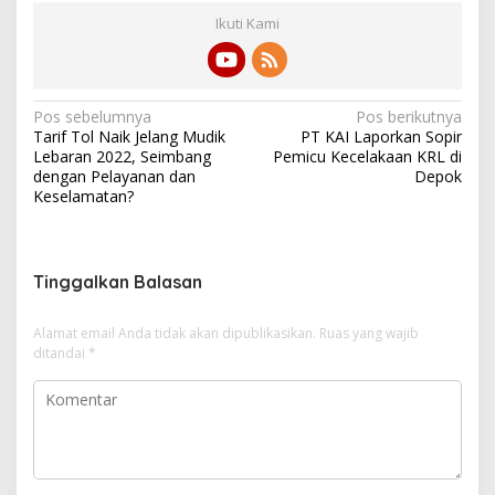
Ikuti Kami
N
Pos sebelumnya
Pos berikutnya
Tarif Tol Naik Jelang Mudik
PT KAI Laporkan Sopir
a
Lebaran 2022, Seimbang
Pemicu Kecelakaan KRL di
v
dengan Pelayanan dan
Depok
Keselamatan?
i
g
a
Tinggalkan Balasan
s
i
Alamat email Anda tidak akan dipublikasikan.
Ruas yang wajib
ditandai
*
p
o
s