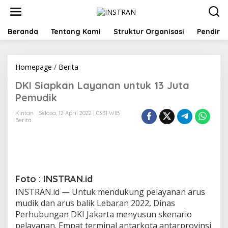
L
e
w
a
Beranda
Tentang Kami
Struktur Organisasi
Pendiri
t
i
k
Homepage
/
Berita
D
e
K
k
DKI Siapkan Layanan untuk 13 Juta
I
o
S
n
Pemudik
i
t
a
e
Kintan
Selasa, 12 April 2022 | 03:31 WIB
Berita
p
n
k
a
n
L
a
y
Foto : INSTRAN.id
a
INSTRAN.id — Untuk mendukung pelayanan arus
n
mudik dan arus balik Lebaran 2022, Dinas
a
Perhubungan DKI Jakarta menyusun skenario
n
u
pelayanan. Empat terminal antarkota antarprovinsi