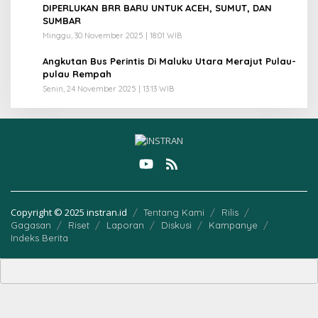
4
DIPERLUKAN BRR BARU UNTUK ACEH, SUMUT, DAN
SUMBAR
Minggu, 30 November 2025 | 18:01 WIB
5
Angkutan Bus Perintis Di Maluku Utara Merajut Pulau-
pulau Rempah
Senin, 24 November 2025 | 13:13 WIB
Copyright © 2025 instran.id
Tentang Kami
Rilis
Gagasan
Riset
Laporan
Diskusi
Kampanye
Indeks Berita