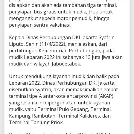
n
disiapkan dan akan ada tambahan tiga terminal,
t
penyiapan bus gratis untuk mudik, truk untuk
u
mengangkut sepeda motor pemudik, hingga
k
1
penyiapan sentra vaksinasi.
3
J
Kepala Dinas Perhubungan DKI Jakarta Syafrin
u
Liputo, Senin (11/4/2022), menjelaskan, dari
t
perhitungan Kementerian Perhubungan, pada
a
P
mudik Lebaran 2022 ini sebanyak 13 juta jiwa akan
e
mudik dari wilayah Jabodetabek.
m
u
Untuk mendukung layanan mudik dan balik pada
d
Lebaran 2022, Dinas Perhubungan DKI Jakarta,
i
k
disebutkan Syafrin, akan memaksimalkan empat
terminal tipe A antarkota antarprovinsi (AKAP)
yang selama ini dipergunakan untuk layanan
mudik, yaitu Terminal Pulo Gebang, Terminal
Kampung Rambutan, Terminal Kalideres, dan
Terminal Tanjung Priok.