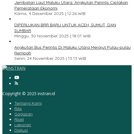
Jembatan Laut Maluku Utara: Angkutan Perintis Ciptakan
Pemerataan Ekonomi
Kamis, 4 Desember 2025 | 12:26 WIB
4
DIPERLUKAN BRR BARU UNTUK ACEH, SUMUT, DAN
SUMBAR
Minggu, 30 November 2025 | 18:01 WIB
5
Angkutan Bus Perintis Di Maluku Utara Merajut Pulau-pulau
Rempah
Senin, 24 November 2025 | 13:13 WIB
Copyright © 2025 instran.id
Tentang Kami
Rilis
Gagasan
Riset
Laporan
Diskusi