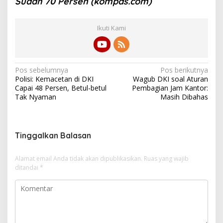
Sudah 70 Persen (kompas.com)
Ikuti Kami
N
Pos sebelumnya
Pos berikutnya
Polisi: Kemacetan di DKI
Wagub DKI soal Aturan
a
Capai 48 Persen, Betul-betul
Pembagian Jam Kantor:
v
Tak Nyaman
Masih Dibahas
i
g
Tinggalkan Balasan
a
s
Alamat email Anda tidak akan dipublikasikan.
Ruas yang wajib
i
ditandai
*
p
o
s