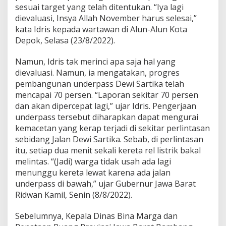
a
sesuai target yang telah ditentukan. “Iya lagi
s
dievaluasi, Insya Allah November harus selesai,”
s
kata Idris kepada wartawan di Alun-Alun Kota
"
Depok, Selasa (23/8/2022).
D
e
w
Namun, Idris tak merinci apa saja hal yang
i
dievaluasi. Namun, ia mengatakan, progres
S
pembangunan underpass Dewi Sartika telah
a
mencapai 70 persen. “Laporan sekitar 70 persen
r
dan akan dipercepat lagi,” ujar Idris. Pengerjaan
t
i
underpass tersebut diharapkan dapat mengurai
k
kemacetan yang kerap terjadi di sekitar perlintasan
a
sebidang Jalan Dewi Sartika. Sebab, di perlintasan
S
itu, setiap dua menit sekali kereta rel listrik bakal
u
d
melintas. “(Jadi) warga tidak usah ada lagi
a
menunggu kereta lewat karena ada jalan
h
underpass di bawah,” ujar Gubernur Jawa Barat
7
Ridwan Kamil, Senin (8/8/2022).
0
P
e
Sebelumnya, Kepala Dinas Bina Marga dan
r