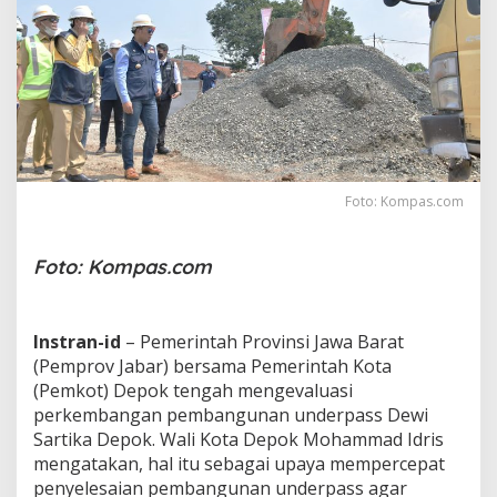
P
r
o
g
r
e
s
P
e
m
Foto: Kompas.com
b
a
n
Foto: Kompas.com
g
u
n
a
Instran-id
– Pemerintah Provinsi Jawa Barat
n
(Pemprov Jabar) bersama Pemerintah Kota
"
(Pemkot) Depok tengah mengevaluasi
U
n
perkembangan pembangunan underpass Dewi
d
Sartika Depok. Wali Kota Depok Mohammad Idris
e
mengatakan, hal itu sebagai upaya mempercepat
r
penyelesaian pembangunan underpass agar
p