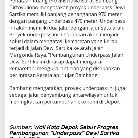
Penataan Ruang Provinsi Jawa Barat Bambang
s
Tirtoyuliono mengatakan proyek underpass Dewi
e
Sartika memiliki panjang penanganan 970 meter
n
dengan panjang underpass 470 meter. Underpass
ini akan memiliki dua jalur dengan lajur satu arah.
Proyek underpass ini diharapkan akan menjadi
solusi dalam mengatasi kemacetan yang kerap
terjadi di Jalan Dewi Sartika ke arah Jalan
Margonda Raya. “Pembangunan Underpass Jalan
Dewi Sartika ini diharap dapat mengurai
kemacetan, mengurai antrean yang disebabkan
perlintasan kereta api,” ujar Bambang.
Bambang mengatakan, proyek underpass ini juga
sebagai jalur penyambung antarwilayah untuk
meningkatkan pertumbuhan ekonomi di Depok.
Sumber:
Wali Kota Depok Sebut Progres
Pembangunan “Underpass” Dewi Sartika