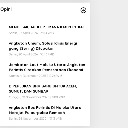
Opini
1
MENDESAK, AUDIT PT MANAJEMEN PT KAI
Senin, 27 April 2026 | 23:14 WIB
2
Angkutan Umum, Solusi Krisis Energi
yang (Sering) Dilupakan
Senin, 20 April 2026 | 10:46 WIB
3
Jembatan Laut Maluku Utara: Angkutan
Perintis Ciptakan Pemerataan Ekonomi
Kamis, 4 Desember 2025 | 12:26 WIB
4
DIPERLUKAN BRR BARU UNTUK ACEH,
SUMUT, DAN SUMBAR
Minggu, 30 November 2025 | 18:01 WIB
5
Angkutan Bus Perintis Di Maluku Utara
Merajut Pulau-pulau Rempah
Senin, 24 November 2025 | 13:13 WIB