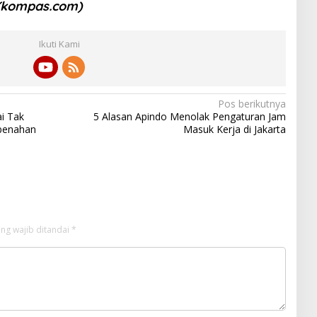
 (kompas.com)
Ikuti Kami
Pos berikutnya
i Tak
5 Alasan Apindo Menolak Pengaturan Jam
mbenahan
Masuk Kerja di Jakarta
ng wajib ditandai
*