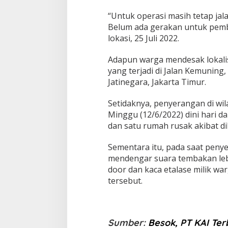
u
n
“Untuk operasi masih tetap jal
g
Belum ada gerakan untuk pembo
A
lokasi, 25 Juli 2022.
n
t
Adapun warga mendesak lokali
a
n
yang terjadi di Jalan Kemunin
g
Jatinegara, Jakarta Timur.
Setidaknya, penyerangan di wil
Minggu (12/6/2022) dini hari da
dan satu rumah rusak akibat di
Sementara itu, pada saat penye
mendengar suara tembakan lebih
door dan kaca etalase milik war
tersebut.
Sumber:
Besok, PT KAI Te