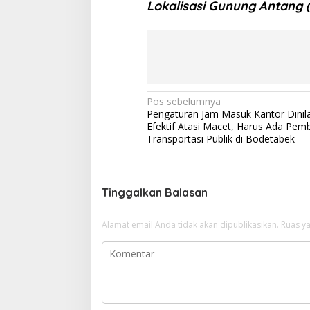
Lokalisasi Gunung Antang
N
Pos sebelumnya
Pengaturan Jam Masuk Kantor Dinila
a
Efektif Atasi Macet, Harus Ada Pe
v
Transportasi Publik di Bodetabek
i
g
Tinggalkan Balasan
a
s
Alamat email Anda tidak akan dipublikasikan.
Ruas ya
i
p
o
s