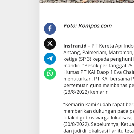
P
e
m
b
o
Foto: Kompas.com
n
g
k
Instran.id
– PT Kereta Api Indo
a
r
Antang, Palmeriam, Matraman, 
a
ketiga (SP 3) kepada penghuni 
n
mandiri. “Besok per tanggal 25
L
Humas PT KAI Daop 1 Eva Chairu
o
k
menuturkan, PT KAI bersama P
a
pertemuan guna membahas pene
l
(23/8/2022) kemarin.
i
s
“Kemarin kami sudah rapat ber
a
s
memberikan dukungan pada pene
i
tidak digubris warga lokalisas
G
(30/8/2022). Sebelumnya, Ketu
u
dan judi di lokalisasi liar itu te
n