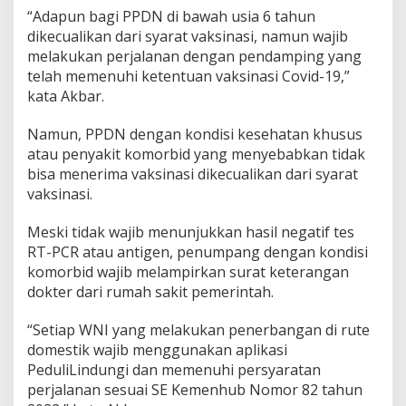
s
“Adapun bagi PPDN di bawah usia 6 tahun
i
dikecualikan dari syarat vaksinasi, namun wajib
n
melakukan perjalanan dengan pendamping yang
B
telah memenuhi ketentuan vaksinasi Covid-19,”
o
o
kata Akbar.
s
t
Namun, PPDN dengan kondisi kesehatan khusus
e
atau penyakit komorbid yang menyebabkan tidak
r
bisa menerima vaksinasi dikecualikan dari syarat
vaksinasi.
Meski tidak wajib menunjukkan hasil negatif tes
RT-PCR atau antigen, penumpang dengan kondisi
komorbid wajib melampirkan surat keterangan
dokter dari rumah sakit pemerintah.
“Setiap WNI yang melakukan penerbangan di rute
domestik wajib menggunakan aplikasi
PeduliLindungi dan memenuhi persyaratan
perjalanan sesuai SE Kemenhub Nomor 82 tahun