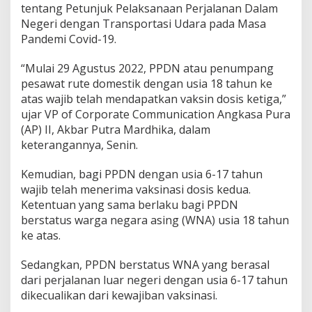
tentang Petunjuk Pelaksanaan Perjalanan Dalam
n
g
Negeri dengan Transportasi Udara pada Masa
P
Pandemi Covid-19.
e
s
“Mulai 29 Agustus 2022, PPDN atau penumpang
a
pesawat rute domestik dengan usia 18 tahun ke
w
a
atas wajib telah mendapatkan vaksin dosis ketiga,”
t
ujar VP of Corporate Communication Angkasa Pura
D
(AP) II, Akbar Putra Mardhika, dalam
o
keterangannya, Senin.
m
e
s
Kemudian, bagi PPDN dengan usia 6-17 tahun
t
wajib telah menerima vaksinasi dosis kedua.
i
Ketentuan yang sama berlaku bagi PPDN
k
berstatus warga negara asing (WNA) usia 18 tahun
W
a
ke atas.
j
i
Sedangkan, PPDN berstatus WNA yang berasal
b
dari perjalanan luar negeri dengan usia 6-17 tahun
V
dikecualikan dari kewajiban vaksinasi.
a
k