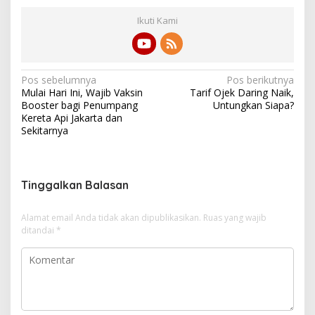
Ikuti Kami
N
Pos sebelumnya
Pos berikutnya
Mulai Hari Ini, Wajib Vaksin
Tarif Ojek Daring Naik,
a
Booster bagi Penumpang
Untungkan Siapa?
v
Kereta Api Jakarta dan
Sekitarnya
i
g
a
Tinggalkan Balasan
s
i
Alamat email Anda tidak akan dipublikasikan.
Ruas yang wajib
ditandai
*
p
o
s