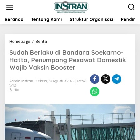
L
e
w
a
Beranda
Tentang Kami
Struktur Organisasi
Pendiri
t
i
k
Homepage
/
Berita
S
e
u
k
Sudah Berlaku di Bandara Soekarno-
d
o
a
n
Hatta, Penumpang Pesawat Domestik
h
t
Wajib Vaksin Booster
B
e
e
n
r
Admin Instran
Selasa, 30 Agustus 2022 | 05:56
WIB
l
Berita
a
k
u
d
i
B
a
n
d