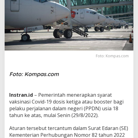
a
r
a
S
o
e
k
a
r
n
Foto: Kompas.com
o
-
H
Foto: Kompas.com
a
t
t
a
Instran.id
– Pemerintah menerapkan syarat
,
vaksinasi Covid-19 dosis ketiga atau booster bagi
P
pelaku perjalanan dalam negeri (PPDN) usia 18
e
n
tahun ke atas, mulai Senin (29/8/2022).
u
m
Aturan tersebut tercantum dalam Surat Edaran (SE)
p
Kementerian Perhubungan Nomor 82 tahun 2022
a