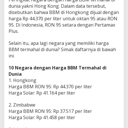
e
dunia yakni Hong Kong. Dalam data tersebut,
s
disebutkan bahwa BBM di Hongkong dijual dengan
i
harga Rp 44.370 per liter untuk oktan 95 atau RON
a
N
95. Di Indonesia, RON 95 setara dengan Pertamax
o
Plus.
m
o
Selain itu, apa lagi negara yang memiliki harga
r
BBM termahal di dunia? Simak daftarnya di bawah
B
e
ini.
r
a
10 Negara dengan Harga BBM Termahal di
p
Dunia
a
1. Hongkong
?
Harga BBM RON 95: Rp 44.370 per liter
Harga Solar: Rp 41.164 per liter
2. Zimbabwe
Harga BBM RON 95: Rp 37.517 per liter
Harga Solar: Rp 41.458 per liter