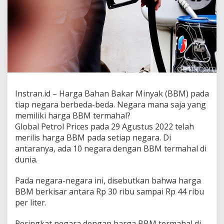
a
B
B
M
T
e
r
m
a
h
Instran.id – Harga Bahan Bakar Minyak (BBM) pada
a
l
tiap negara berbeda-beda. Negara mana saja yang
d
memiliki harga BBM termahal?
i
Global Petrol Prices pada 29 Agustus 2022 telah
D
merilis harga BBM pada setiap negara. Di
u
antaranya, ada 10 negara dengan BBM termahal di
n
i
dunia.
a
,
Pada negara-negara ini, disebutkan bahwa harga
I
BBM berkisar antara Rp 30 ribu sampai Rp 44 ribu
n
per liter.
d
o
n
Peringkat negara dengan harga BBM termahal di