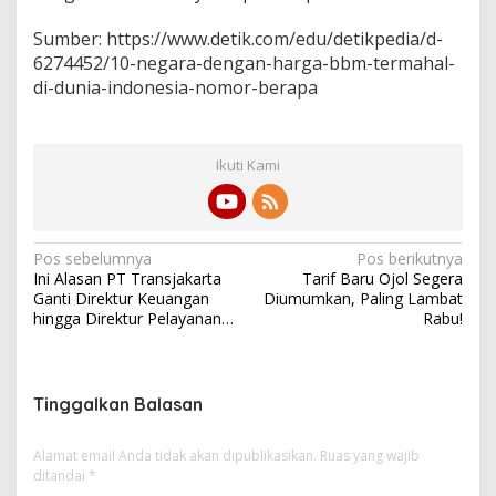
Sumber: https://www.detik.com/edu/detikpedia/d-
6274452/10-negara-dengan-harga-bbm-termahal-
di-dunia-indonesia-nomor-berapa
Ikuti Kami
N
Pos sebelumnya
Pos berikutnya
Ini Alasan PT Transjakarta
Tarif Baru Ojol Segera
a
Ganti Direktur Keuangan
Diumumkan, Paling Lambat
v
hingga Direktur Pelayanan…
Rabu!
i
g
Tinggalkan Balasan
a
s
Alamat email Anda tidak akan dipublikasikan.
Ruas yang wajib
i
ditandai
*