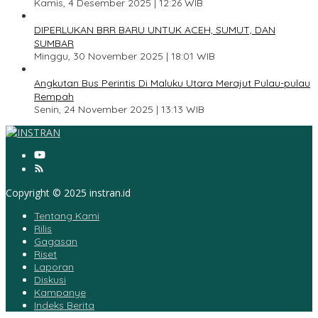
Kamis, 4 Desember 2025 | 12:26 WIB
4
DIPERLUKAN BRR BARU UNTUK ACEH, SUMUT, DAN
SUMBAR
Minggu, 30 November 2025 | 18:01 WIB
5
Angkutan Bus Perintis Di Maluku Utara Merajut Pulau-pulau
Rempah
Senin, 24 November 2025 | 13:13 WIB
Copyright © 2025 instran.id
Tentang Kami
Rilis
Gagasan
Riset
Laporan
Diskusi
Kampanye
Indeks Berita