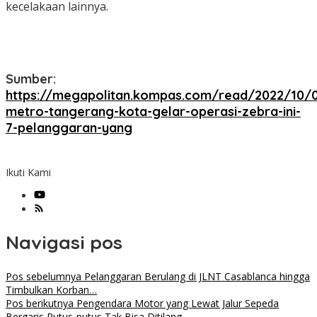
kecelakaan lainnya.
Sumber:
https://megapolitan.kompas.com/read/2022/10/0
metro-tangerang-kota-gelar-operasi-zebra-ini-
7-pelanggaran-yang
Ikuti Kami
Navigasi pos
Pos sebelumnya
Pelanggaran Berulang di JLNT Casablanca hingga
Timbulkan Korban…
Pos berikutnya
Pengendara Motor yang Lewat Jalur Sepeda
Bergaris Putus-putus Tak Bisa Ditilang