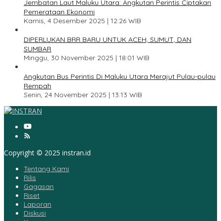
Jembatan Laut Maluku Utara: Angkutan Perintis Ciptakan
Pemerataan Ekonomi
Kamis, 4 Desember 2025 | 12:26 WIB
4
DIPERLUKAN BRR BARU UNTUK ACEH, SUMUT, DAN
SUMBAR
Minggu, 30 November 2025 | 18:01 WIB
5
Angkutan Bus Perintis Di Maluku Utara Merajut Pulau-pulau
Rempah
Senin, 24 November 2025 | 13:13 WIB
Copyright © 2025 instran.id
Tentang Kami
Rilis
Gagasan
Riset
Laporan
Diskusi