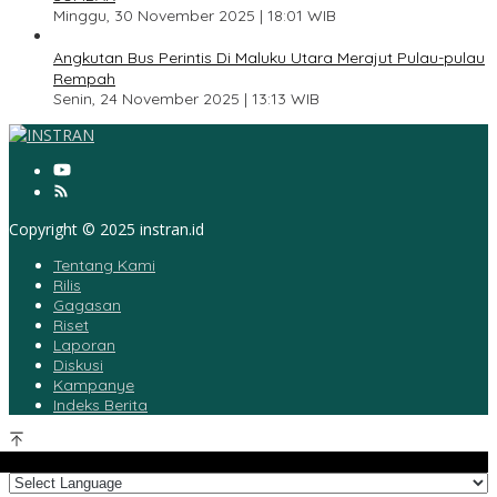
Minggu, 30 November 2025 | 18:01 WIB
5
Angkutan Bus Perintis Di Maluku Utara Merajut Pulau-pulau
Rempah
Senin, 24 November 2025 | 13:13 WIB
Copyright © 2025 instran.id
Tentang Kami
Rilis
Gagasan
Riset
Laporan
Diskusi
Kampanye
Indeks Berita