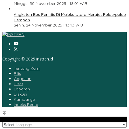
Minggu, 30 November 2025 | 18:01 WIB
5
Angkutan Bus Perintis Di Maluku Utara Merajut Pulau-pulau
Rempah
Senin, 24 November 2025 | 13:13 WIB
Copyright © 2025 instran.id
Tentang Kami
Rilis
Gagasan
Riset
Laporan
Diskusi
Kampanye
Indeks Berita