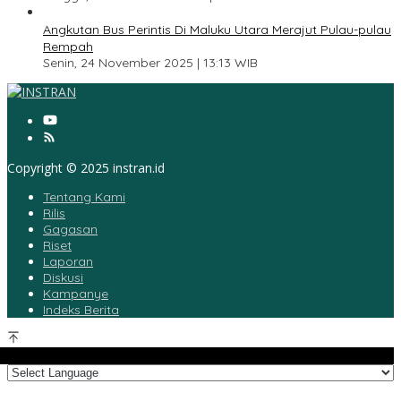
5
Angkutan Bus Perintis Di Maluku Utara Merajut Pulau-pulau
Rempah
Senin, 24 November 2025 | 13:13 WIB
Copyright © 2025 instran.id
Tentang Kami
Rilis
Gagasan
Riset
Laporan
Diskusi
Kampanye
Indeks Berita