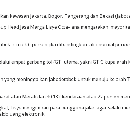
an kawasan Jakarta, Bogor, Tangerang dan Bekasi (Jabota
 Head Jasa Marga Lisye Octaviana mengatakan, mayoritas
bek ini naik 6 persen jika dibandingkan lalin normal period
lalui empat gerbang tol (GT) utama, yakni GT Cikupa arah
an yang meninggalkan Jabodetabek untuk menuju ke arah Ti
arat atau Merak dan 30.132 kendaraan atau 22 persen menuj
ngkat, Lisye mengimbau para pengguna jalan agar selalu m
ldo uang elektronik.