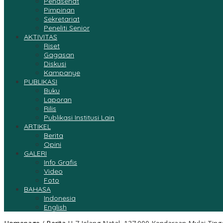
Penasehat
Pimpinan
Sekretariat
Peneliti Senior
AKTIVITAS
Riset
Gagasan
Diskusi
Kampanye
PUBLIKASI
Buku
Laporan
Rilis
Publikasi Institusi Lain
ARTIKEL
Berita
Opini
GALERI
Info Grafis
Video
Foto
BAHASA
Indonesia
English