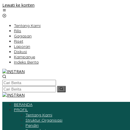
Lewati ke konten
Tentang Kami
Rilis
Gagasan
Riset
Laporan
Diskusi
Kampanye
Indeks Berita
BERANDA
PROFIL
Tentang Kami
Struktur Organisasi
Pendiri