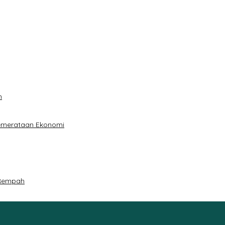
n
Pemerataan Ekonomi
 Rempah