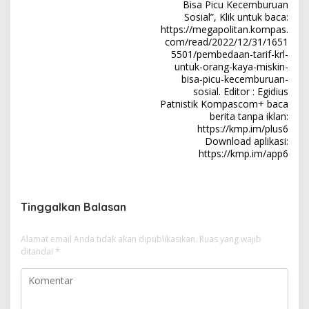
a
Bisa Picu Kecemburuan
Sosial”, Klik untuk baca:
s
https://megapolitan.kompas.
i
com/read/2022/12/31/1651
5501/pembedaan-tarif-krl-
p
untuk-orang-kaya-miskin-
o
bisa-picu-kecemburuan-
sosial. Editor : Egidius
s
Patnistik Kompascom+ baca
berita tanpa iklan:
https://kmp.im/plus6
Download aplikasi:
https://kmp.im/app6
Tinggalkan Balasan
Alamat email Anda tidak akan dipublikasikan.
Ruas yang wajib
ditandai
*