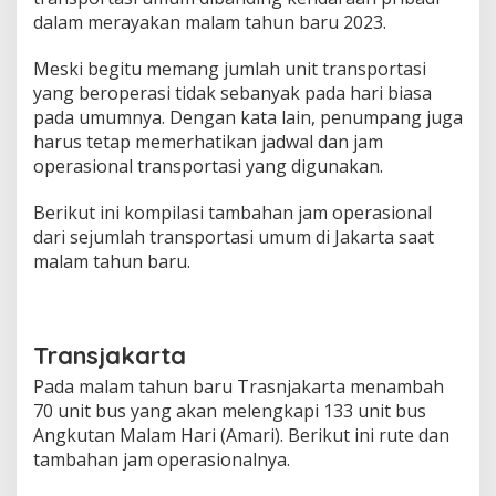
d
dalam merayakan malam tahun baru 2023.
i
M
Meski begitu memang jumlah unit transportasi
a
yang beroperasi tidak sebanyak pada hari biasa
l
a
pada umumnya. Dengan kata lain, penumpang juga
m
harus tetap memerhatikan jadwal dan jam
T
operasional transportasi yang digunakan.
a
h
Berikut ini kompilasi tambahan jam operasional
u
n
dari sejumlah transportasi umum di Jakarta saat
B
malam tahun baru.
a
r
u
,
Transjakarta
C
a
Pada malam tahun baru Trasnjakarta menambah
t
70 unit bus yang akan melengkapi 133 unit bus
a
t
Angkutan Malam Hari (Amari). Berikut ini rute dan
J
tambahan jam operasionalnya.
a
d