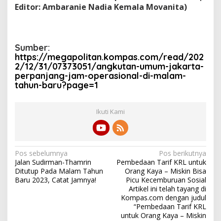
Editor: Ambaranie Nadia Kemala Movanita)
Sumber:
https://megapolitan.kompas.com/read/202
2/12/31/07373051/angkutan-umum-jakarta-
perpanjang-jam-operasional-di-malam-
tahun-baru?page=1
Ikuti Kami
N
Pos sebelumnya
Pos berikutnya
Jalan Sudirman-Thamrin
Pembedaan Tarif KRL untuk
a
Ditutup Pada Malam Tahun
Orang Kaya – Miskin Bisa
v
Baru 2023, Catat Jamnya!
Picu Kecemburuan Sosial
Artikel ini telah tayang di
i
Kompas.com dengan judul
“Pembedaan Tarif KRL
g
untuk Orang Kaya – Miskin