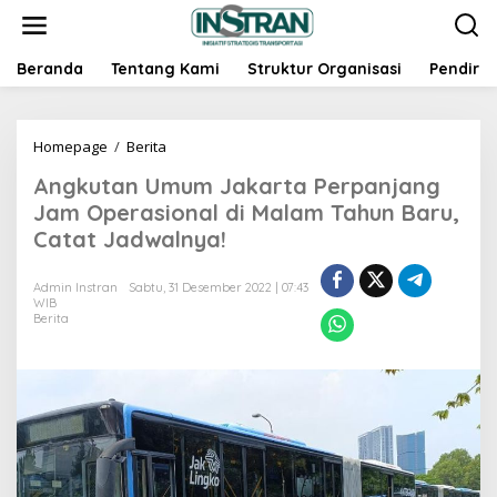
L
e
w
a
Beranda
Tentang Kami
Struktur Organisasi
Pendiri
t
i
k
Homepage
/
Berita
A
e
n
k
Angkutan Umum Jakarta Perpanjang
g
o
k
n
Jam Operasional di Malam Tahun Baru,
u
t
Catat Jadwalnya!
t
e
a
n
n
Admin Instran
Sabtu, 31 Desember 2022 | 07:43
WIB
U
Berita
m
u
m
J
a
k
a
r
t