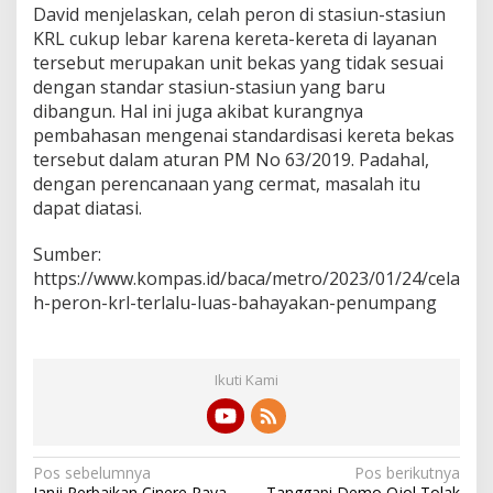
David menjelaskan, celah peron di stasiun-stasiun
KRL cukup lebar karena kereta-kereta di layanan
tersebut merupakan unit bekas yang tidak sesuai
dengan standar stasiun-stasiun yang baru
dibangun. Hal ini juga akibat kurangnya
pembahasan mengenai standardisasi kereta bekas
tersebut dalam aturan PM No 63/2019. Padahal,
dengan perencanaan yang cermat, masalah itu
dapat diatasi.
Sumber:
https://www.kompas.id/baca/metro/2023/01/24/cela
h-peron-krl-terlalu-luas-bahayakan-penumpang
Ikuti Kami
N
Pos sebelumnya
Pos berikutnya
Janji Perbaikan Cinere Raya
Tanggapi Demo Ojol Tolak