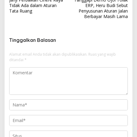
a
Tidak Ada dalam Aturan
ERP, Heru Budi Sebut
v
Tata Ruang
Penyusunan Aturan Jalan
Berbayar Masih Lama
i
g
a
Tinggalkan Balasan
s
i
Alamat email Anda tidak akan dipublikasikan.
Ruas yang wajib
ditandai
*
p
o
s