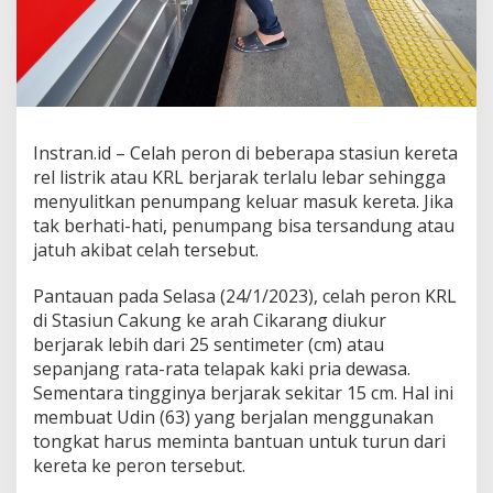
l
a
h
P
e
r
o
n
Instran.id – Celah peron di beberapa stasiun kereta
K
rel listrik atau KRL berjarak terlalu lebar sehingga
R
menyulitkan penumpang keluar masuk kereta. Jika
L
tak berhati-hati, penumpang bisa tersandung atau
T
e
jatuh akibat celah tersebut.
r
l
Pantauan pada Selasa (24/1/2023), celah peron KRL
a
di Stasiun Cakung ke arah Cikarang diukur
l
berjarak lebih dari 25 sentimeter (cm) atau
u
L
sepanjang rata-rata telapak kaki pria dewasa.
e
Sementara tingginya berjarak sekitar 15 cm. Hal ini
b
membuat Udin (63) yang berjalan menggunakan
a
tongkat harus meminta bantuan untuk turun dari
r
kereta ke peron tersebut.
M
e