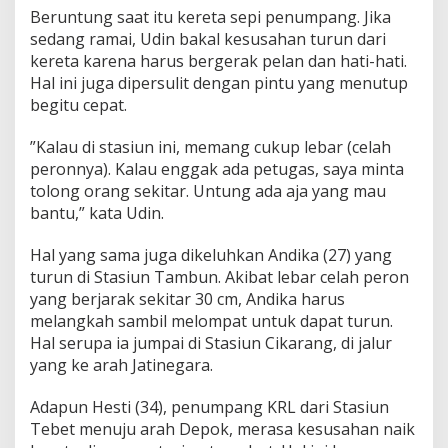
m
Beruntung saat itu kereta sepi penumpang. Jika
b
sedang ramai, Udin bakal kesusahan turun dari
a
kereta karena harus bergerak pelan dan hati-hati.
h
Hal ini juga dipersulit dengan pintu yang menutup
a
y
begitu cepat.
a
k
”Kalau di stasiun ini, memang cukup lebar (celah
a
peronnya). Kalau enggak ada petugas, saya minta
n
tolong orang sekitar. Untung ada aja yang mau
bantu,” kata Udin.
Hal yang sama juga dikeluhkan Andika (27) yang
turun di Stasiun Tambun. Akibat lebar celah peron
yang berjarak sekitar 30 cm, Andika harus
melangkah sambil melompat untuk dapat turun.
Hal serupa ia jumpai di Stasiun Cikarang, di jalur
yang ke arah Jatinegara.
Adapun Hesti (34), penumpang KRL dari Stasiun
Tebet menuju arah Depok, merasa kesusahan naik