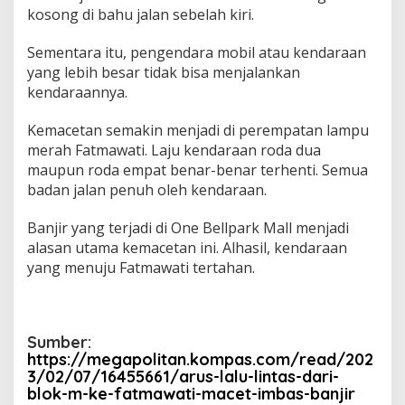
s
kosong di bahu jalan sebelah kiri.
B
a
Sementara itu, pengendara mobil atau kendaraan
n
yang lebih besar tidak bisa menjalankan
j
kendaraannya.
i
r
Kemacetan semakin menjadi di perempatan lampu
merah Fatmawati. Laju kendaraan roda dua
maupun roda empat benar-benar terhenti. Semua
badan jalan penuh oleh kendaraan.
Banjir yang terjadi di One Bellpark Mall menjadi
alasan utama kemacetan ini. Alhasil, kendaraan
yang menuju Fatmawati tertahan.
Sumber:
https://megapolitan.kompas.com/read/202
3/02/07/16455661/arus-lalu-lintas-dari-
blok-m-ke-fatmawati-macet-imbas-banjir