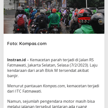
B
l
o
k
M
k
e
F
a
t
Foto: Kompas.com
m
a
w
a
Instran.id
– Kemacetan parah terjadi di Jalan RS
t
Fatmawati, Jakarta Selatan, Selasa (7/2/2023). Laju
i
kendaraan dari arah Blok M tersendat akibat
M
banjir.
a
c
e
Menurut pantauan
Kompas.com
, kemacetan terjadi
t
dari ITC Fatmawati.
I
m
Namun, sejumlah pengendara motor masih bisa
b
melalui jalanan tersebut lantaran ada ruang
a