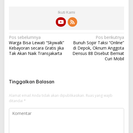
Ikuti Kami
N
Pos sebelumnya
Pos berikutnya
Warga Bisa Lewati “Skywalk”
Bunuh Sopir Taksi “Online”
a
Kebayoran secara Gratis jika
di Depok, Oknum Anggota
v
Tak Akan Naik Transjakarta
Densus 88 Disebut Berniat
Curi Mobil
i
g
a
Tinggalkan Balasan
s
i
Alamat email Anda tidak akan dipublikasikan.
Ruas yang wajib
ditandai
*
p
o
s