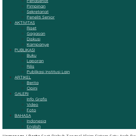
Penasehat
Pimpinan
Sekretariat
Peneliti Senior
AKTIVITAS
Riset
Gagasan
Diskusi
Kampanye
PUBLIKASI
Buku
Laporan
Rilis
Publikasi Institusi Lain
ARTIKEL
Berita
Opini
GALERI
Info Grafis
Video
Foto
BAHASA
Indonesia
English