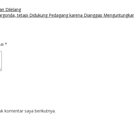
an Dilelang
argonda, tetapi Didukung Pedagang karena Dianggap Menguntungka
dai
*
uk komentar saya berikutnya.