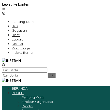
Lewati ke konten
Tentang Kami
Rilis
Gagasan
Riset
Laporan
Diskusi
Kampanye
Indeks Berita
BERANDA
PROFIL
Tentang Kami
Struktur Organisasi
Pendiri