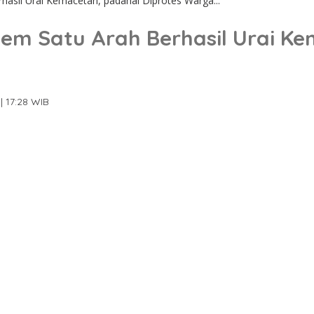
hasil Urai Kemacetan, padahal Diprotes Warga...
tem Satu Arah Berhasil Urai K
| 17:28 WIB