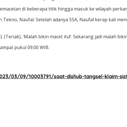
i kemacetan di beberapa titik hingga masuk ke wilayah perk
 Tekno, Naufal. Setelah adanya SSA, Naufal kerap kali me
Teriak), ‘Malah bikin macet itu!’. Sekarang jadi malah bikin
sampai pukul 09.00 WIB.
23/03/09/10003791/saat-dishub-tangsel-klaim-sis