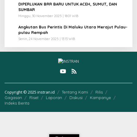
4
DIPERLUKAN BRR BARU UNTUK ACEH, SUMUT, DAN
SUMBAR
Minggu, 30 November 2025 | 18:01 WIB
5
Angkutan Bus Perintis Di Maluku Utara Merajut Pulau-
pulau Rempah
Senin, 24 November 2025 | 13:13 WIB
Copyright © 2025 instran.id
Tentang Kami
Rilis
Gagasan
Riset
Laporan
Diskusi
Kampanye
Indeks Berita