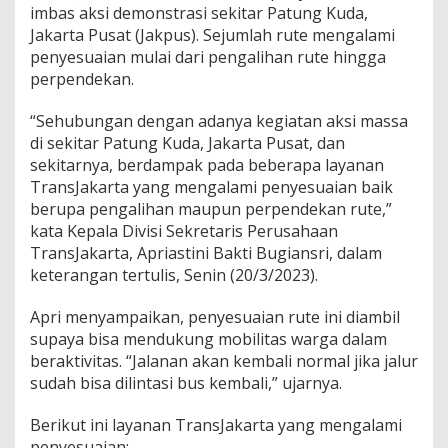
a
imbas aksi demonstrasi sekitar Patung Kuda,
n
Jakarta Pusat (Jakpus). Sejumlah rute mengalami
R
penyesuaian mulai dari pengalihan rute hingga
u
perpendekan.
t
e
T
“Sehubungan dengan adanya kegiatan aksi massa
r
di sekitar Patung Kuda, Jakarta Pusat, dan
a
sekitarnya, berdampak pada beberapa layanan
n
TransJakarta yang mengalami penyesuaian baik
s
J
berupa pengalihan maupun perpendekan rute,”
I
kata Kepala Divisi Sekretaris Perusahaan
m
TransJakarta, Apriastini Bakti Bugiansri, dalam
b
keterangan tertulis, Senin (20/3/2023).
a
s
A
Apri menyampaikan, penyesuaian rute ini diambil
d
supaya bisa mendukung mobilitas warga dalam
a
beraktivitas. “Jalanan akan kembali normal jika jalur
D
sudah bisa dilintasi bus kembali,” ujarnya.
e
m
o
Berikut ini layanan TransJakarta yang mengalami
d
penyesuaian: