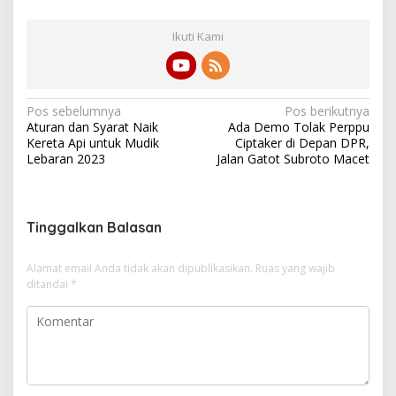
Ikuti Kami
N
Pos sebelumnya
Pos berikutnya
Aturan dan Syarat Naik
Ada Demo Tolak Perppu
a
Kereta Api untuk Mudik
Ciptaker di Depan DPR,
v
Lebaran 2023
Jalan Gatot Subroto Macet
i
g
Tinggalkan Balasan
a
s
Alamat email Anda tidak akan dipublikasikan.
Ruas yang wajib
i
ditandai
*
p
o
s