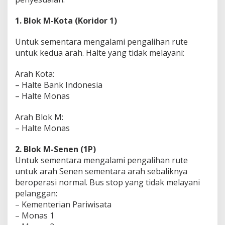
i
P
1. Blok M-Kota (Koridor 1)
a
t
Untuk sementara mengalami pengalihan rute
u
n
untuk kedua arah. Halte yang tidak melayani:
g
K
Arah Kota:
u
– Halte Bank Indonesia
d
– Halte Monas
a
Arah Blok M:
– Halte Monas
2. Blok M-Senen (1P)
Untuk sementara mengalami pengalihan rute
untuk arah Senen sementara arah sebaliknya
beroperasi normal. Bus stop yang tidak melayani
pelanggan:
– Kementerian Pariwisata
– Monas 1