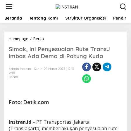
L
e
w
a
Beranda
Tentang Kami
Struktur Organisasi
Pendiri
t
i
k
Homepage
/
Berita
S
e
i
k
Simak, Ini Penyesuaian Rute TransJ
m
o
a
n
Imbas Ada Demo di Patung Kuda
k
t
,
e
Admin Instran
Senin, 20 Maret 2023 | 12:13
I
n
WIB
n
Berita
i
P
e
n
Foto: Detik.com
y
e
s
u
Instran.id
– PT Transportasi Jakarta
a
(TransJakarta) memberlakukan penyesuaian rute
i