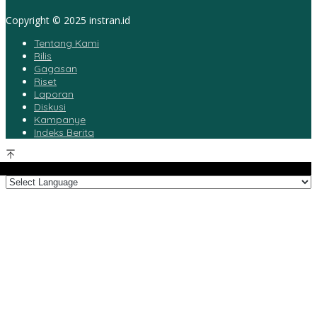
Copyright © 2025 instran.id
Tentang Kami
Rilis
Gagasan
Riset
Laporan
Diskusi
Kampanye
Indeks Berita