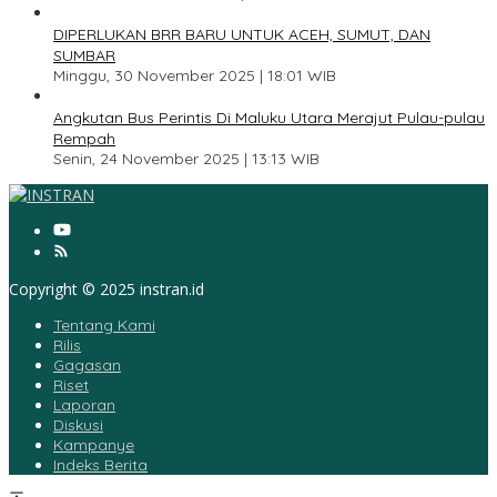
4
DIPERLUKAN BRR BARU UNTUK ACEH, SUMUT, DAN
SUMBAR
Minggu, 30 November 2025 | 18:01 WIB
5
Angkutan Bus Perintis Di Maluku Utara Merajut Pulau-pulau
Rempah
Senin, 24 November 2025 | 13:13 WIB
Copyright © 2025 instran.id
Tentang Kami
Rilis
Gagasan
Riset
Laporan
Diskusi
Kampanye
Indeks Berita