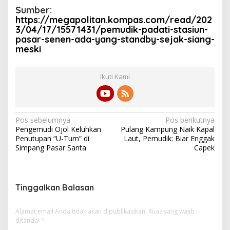
B
Sumber:
e
https://megapolitan.kompas.com/read/202
r
3/04/17/15571431/pemudik-padati-stasiun-
a
pasar-senen-ada-yang-standby-sejak-siang-
n
meski
g
k
a
Ikuti Kami
t
S
o
r
e
N
Pos sebelumnya
Pos berikutnya
Pengemudi Ojol Keluhkan
Pulang Kampung Naik Kapal
a
Penutupan “U-Turn” di
Laut, Pemudik: Biar Enggak
v
Simpang Pasar Santa
Capek
i
g
Tinggalkan Balasan
a
s
Alamat email Anda tidak akan dipublikasikan.
Ruas yang wajib
i
ditandai
*