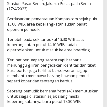
u
Stasiun Pasar Senen, Jakarta Pusat pada Senin
n
(17/4/2023).
P
a
Berdasarkan pemantauan Kompas.com sejak pukul
s
a
13.00 WIB, area keberangkatan sudah padat
r
dipenuhi pemudik.
S
e
Terlebih pada sekitar pukul 13.30 WIB saat
n
keberangkatan pukul 14.10 WIB sudah
e
n
diperbolehkan untuk masuk ke area boarding.
,
A
Terlihat penumpang secara rapi berbaris
d
menunggu giliran pengecekan identitas dan tiket.
a
Para porter juga terlihat berseliweran, sigap
y
a
membantu membawa barang bawaan pemudik
n
seperti koper dan tentengan kardus.
g
"
Seorang pemudik bernama Yetni (48) memutuskan
S
untuk siaga di stasiun sejak siang meski
t
a
keberangkatannya baru pukul 17.30 WIB.
n