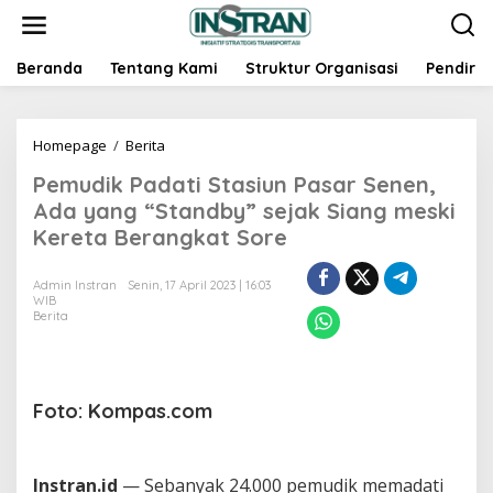
L
e
w
a
Beranda
Tentang Kami
Struktur Organisasi
Pendiri
t
i
k
Homepage
/
Berita
P
e
e
k
Pemudik Padati Stasiun Pasar Senen,
m
o
u
n
Ada yang “Standby” sejak Siang meski
d
t
Kereta Berangkat Sore
i
e
k
n
P
Admin Instran
Senin, 17 April 2023 | 16:03
WIB
a
Berita
d
a
t
i
S
Foto: Kompas.com
t
a
s
i
Instran.id
— Sebanyak 24.000 pemudik memadati