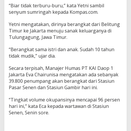
d
“Biar tidak terburu-buru,” kata Yetni sambil
b
senyum sumringah kepada Kompas.com.
y
"
Yetni mengatakan, dirinya berangkat dari Belitung
s
e
Timur ke Jakarta menuju sanak keluarganya di
j
Tulungagung, Jawa Timur.
a
k
“Berangkat sama istri dan anak. Sudah 10 tahun
S
tidak mudik,” ujar dia.
i
a
n
Secara terpisah, Manajer Humas PT KAI Daop 1
g
Jakarta Eva Chairunisa mengatakan ada sebanyak
m
39.800 penumpang akan berangkat dari Stasiun
e
Pasar Senen dan Stasiun Gambir hari ini.
s
k
i
“Tingkat volume okupansinya mencapai 96 persen
K
hari ini,” kata Eca kepada wartawan di Stasiun
e
Senen, Senin sore.
r
e
t
a