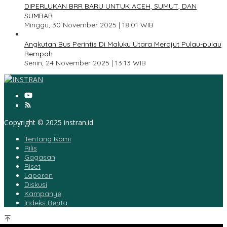
DIPERLUKAN BRR BARU UNTUK ACEH, SUMUT, DAN
SUMBAR
Minggu, 30 November 2025 | 18:01 WIB
5
Angkutan Bus Perintis Di Maluku Utara Merajut Pulau-pulau
Rempah
Senin, 24 November 2025 | 13:13 WIB
Copyright © 2025 instran.id
Tentang Kami
Rilis
Gagasan
Riset
Laporan
Diskusi
Kampanye
Indeks Berita