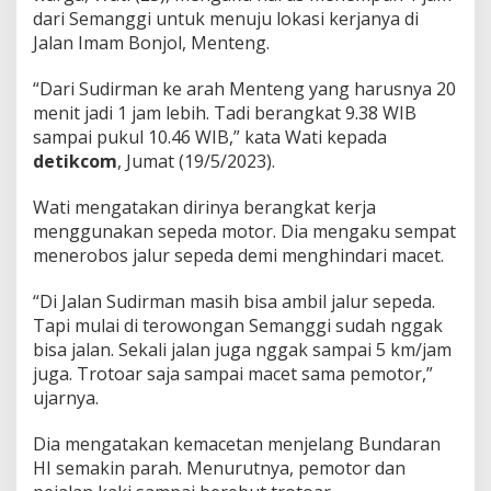
b
dari Semanggi untuk menuju lokasi kerjanya di
a
Jalan Imam Bonjol, Menteng.
k
M
“Dari Sudirman ke arah Menteng yang harusnya 20
a
c
menit jadi 1 jam lebih. Tadi berangkat 9.38 WIB
e
sampai pukul 10.46 WIB,” kata Wati kepada
t
detikcom
, Jumat (19/5/2023).
d
i
Wati mengatakan dirinya berangkat kerja
S
u
menggunakan sepeda motor. Dia mengaku sempat
d
menerobos jalur sepeda demi menghindari macet.
i
r
“Di Jalan Sudirman masih bisa ambil jalur sepeda.
m
Tapi mulai di terowongan Semanggi sudah nggak
a
n
bisa jalan. Sekali jalan juga nggak sampai 5 km/jam
S
juga. Trotoar saja sampai macet sama pemotor,”
a
ujarnya.
a
t
Dia mengatakan kemacetan menjelang Bundaran
K
i
HI semakin parah. Menurutnya, pemotor dan
r