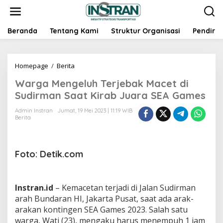
L
e
w
a
Beranda
Tentang Kami
Struktur Organisasi
Pendiri
t
i
k
Homepage
/
Berita
W
e
a
k
Warga Mengeluh Terjebak Macet di
r
o
g
n
Sudirman Saat Kirab Juara SEA Games
a
t
M
e
Admin Instran
Jumat, 19 Mei 2023 | 11:19 WIB
Berita
e
n
n
g
e
Foto: Detik.com
l
u
h
T
Instran.id
– Kemacetan terjadi di Jalan Sudirman
e
arah Bundaran HI, Jakarta Pusat, saat ada arak-
r
arakan kontingen SEA Games 2023. Salah satu
j
e
warga, Wati (23), mengaku harus menempuh 1 jam