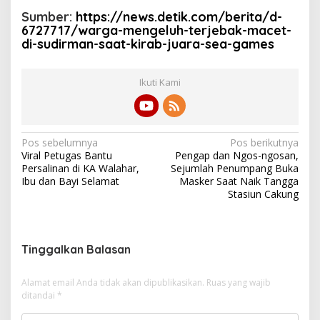
Sumber:
https://news.detik.com/berita/d-
6727717/warga-mengeluh-terjebak-macet-
di-sudirman-saat-kirab-juara-sea-games
Ikuti Kami
N
Pos sebelumnya
Pos berikutnya
Viral Petugas Bantu
Pengap dan Ngos-ngosan,
a
Persalinan di KA Walahar,
Sejumlah Penumpang Buka
v
Ibu dan Bayi Selamat
Masker Saat Naik Tangga
Stasiun Cakung
i
g
a
Tinggalkan Balasan
s
i
Alamat email Anda tidak akan dipublikasikan.
Ruas yang wajib
ditandai
*
p