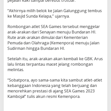
pejalan kaki sampai berebut trotoar.
a
b
“Akhirnya milih belok ke Jalan Galunggung tembus
J
ke Masjid Sunda Kelapa,” ujarnya.
u
a
r
Rombongan atlet SEA Games tersebut menggelar
a
arak-arakan dari Senayan menuju Bundaran HI.
S
Rute arak-arakan dimulai dari Kementerian
E
Pemuda dan Olahraga (Kemenpora) menuju Jalan
A
G
Sudirman hingga Bundaran HI.
a
m
Setelah itu, arak-arakan akan kembali ke GBK. Arus
e
lalu lintas terpantau macet jelang rombongan
s
melintas.
“Sobatpora, ayo sama-sama kita sambut atlet-atlet
kebanggaan Indonesia yang telah berjuang dan
menorehkan prestasi di ajang SEA Games 2023
Kamboja!” tulis akun resmi Kemenpora.