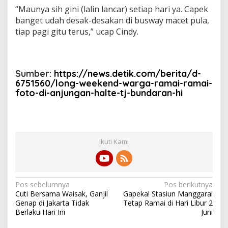
“Maunya sih gini (lalin lancar) setiap hari ya. Capek
banget udah desak-desakan di busway macet pula,
tiap pagi gitu terus,” ucap Cindy.
Sumber:
https://news.detik.com/berita/d-
6751560/long-weekend-warga-ramai-ramai-
foto-di-anjungan-halte-tj-bundaran-hi
Ikuti Kami
N
Pos sebelumnya
Pos berikutnya
Cuti Bersama Waisak, Ganjil
Gapeka! Stasiun Manggarai
a
Genap di Jakarta Tidak
Tetap Ramai di Hari Libur 2
v
Berlaku Hari Ini
Juni