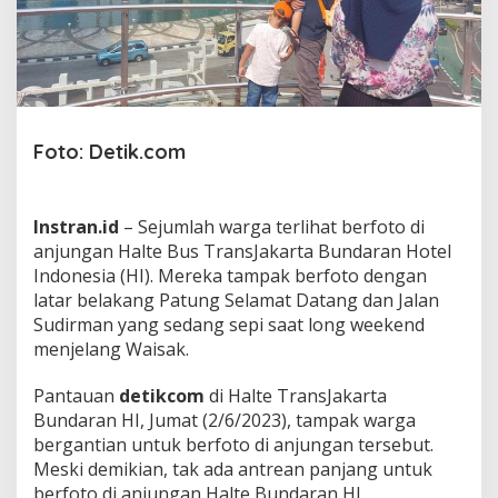
a
m
a
i
-
r
a
m
Foto: Detik.com
a
i
F
Instran.id
– Sejumlah warga terlihat berfoto di
o
t
anjungan Halte Bus TransJakarta Bundaran Hotel
o
Indonesia (HI). Mereka tampak berfoto dengan
d
latar belakang Patung Selamat Datang dan Jalan
i
Sudirman yang sedang sepi saat long weekend
A
menjelang Waisak.
n
j
u
Pantauan
detikcom
di Halte TransJakarta
n
Bundaran HI, Jumat (2/6/2023), tampak warga
g
bergantian untuk berfoto di anjungan tersebut.
a
Meski demikian, tak ada antrean panjang untuk
n
H
berfoto di anjungan Halte Bundaran HI.