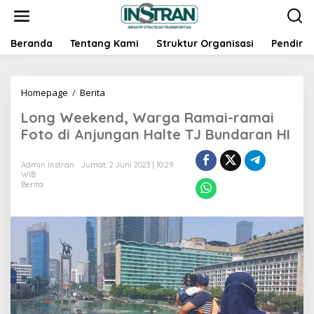
L
e
w
a
Beranda
Tentang Kami
Struktur Organisasi
Pendiri
t
i
k
Homepage
/
Berita
L
e
o
k
Long Weekend, Warga Ramai-ramai
n
o
g
n
Foto di Anjungan Halte TJ Bundaran HI
W
t
e
e
Admin Instran
Jumat, 2 Juni 2023 | 10:29
e
n
WIB
k
Berita
e
n
d
,
W
a
r
g
a
R