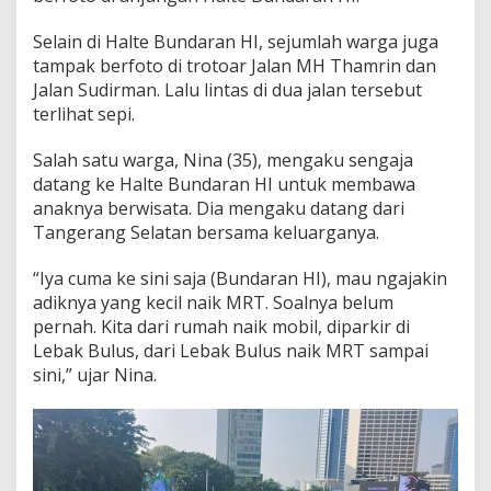
a
l
Selain di Halte Bundaran HI, sejumlah warga juga
t
tampak berfoto di trotoar Jalan MH Thamrin dan
e
Jalan Sudirman. Lalu lintas di dua jalan tersebut
T
J
terlihat sepi.
B
u
Salah satu warga, Nina (35), mengaku sengaja
n
datang ke Halte Bundaran HI untuk membawa
d
anaknya berwisata. Dia mengaku datang dari
a
r
Tangerang Selatan bersama keluarganya.
a
n
“Iya cuma ke sini saja (Bundaran HI), mau ngajakin
H
adiknya yang kecil naik MRT. Soalnya belum
I
pernah. Kita dari rumah naik mobil, diparkir di
Lebak Bulus, dari Lebak Bulus naik MRT sampai
sini,” ujar Nina.