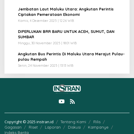
3
Jembatan Laut Maluku Utara: Angkutan Perintis
Ciptakan Pemerataan Ekonomi
Kamis, 4 Desember 2025 | 12:26 WIB
4
DIPERLUKAN BRR BARU UNTUK ACEH, SUMUT, DAN
SUMBAR
Minggu, 30 November 2025 | 18:01 WIB
5
Angkutan Bus Perintis Di Maluku Utara Merajut Pulau-
pulau Rempah
Senin, 24 November 2025 | 13:13 WIB
Copyright © 2025 instran.id
Tentang Kami
Rilis
Gagasan
Riset
Laporan
Diskusi
Kampanye
Indeks Berita