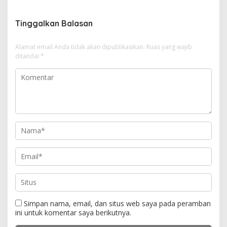
i
g
Tinggalkan Balasan
a
s
Alamat email Anda tidak akan dipublikasikan.
Ruas yang wajib
i
ditandai
*
p
o
s
Simpan nama, email, dan situs web saya pada peramban
ini untuk komentar saya berikutnya.