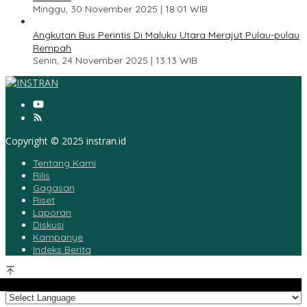
Minggu, 30 November 2025 | 18:01 WIB
5
Angkutan Bus Perintis Di Maluku Utara Merajut Pulau-pulau
Rempah
Senin, 24 November 2025 | 13:13 WIB
Copyright © 2025 instran.id
Tentang Kami
Rilis
Gagasan
Riset
Laporan
Diskusi
Kampanye
Indeks Berita